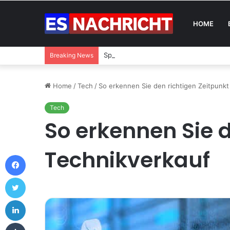
HOME
Spanien sieht sich nach der Änderung 
Breaking News
Home
/
Tech
/
So erkennen Sie den richtigen Zeitpunkt
Tech
So erkennen Sie d
Technikverkauf
Facebook
Twitter
LinkedIn
Tumblr