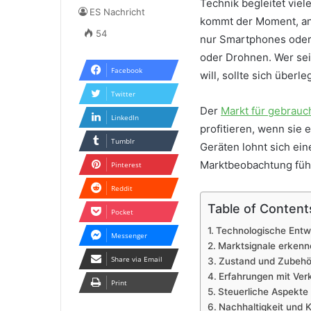
Technik begleitet vie
ES Nachricht
kommt der Moment, an 
54
nur Smartphones oder
oder Drohnen. Wer sei
Facebook
will, sollte sich überle
Twitter
Der
Markt für gebrauc
LinkedIn
profitieren, wenn sie
Tumblr
Geräten lohnt sich ei
Marktbeobachtung führ
Pinterest
Reddit
Table of Content
Pocket
Technologische Entwi
Messenger
Marktsignale erkenn
Share via Email
Zustand und Zubehör
Erfahrungen mit Ver
Print
Steuerliche Aspekte
Nachhaltigkeit und K