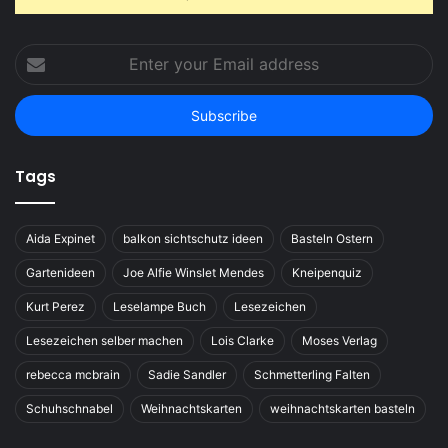
Enter
your
Email
address
Tags
Aida Expinet
balkon sichtschutz ideen
Basteln Ostern
Gartenideen
Joe Alfie Winslet Mendes
Kneipenquiz
Kurt Perez
Leselampe Buch
Lesezeichen
Lesezeichen selber machen
Lois Clarke
Moses Verlag
rebecca mcbrain
Sadie Sandler
Schmetterling Falten
Schuhschnabel
Weihnachtskarten
weihnachtskarten basteln