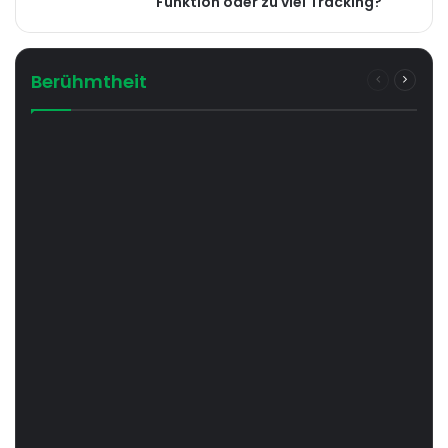
Funktion oder zu viel Tracking?
Berühmtheit
Previous
Next
page
page