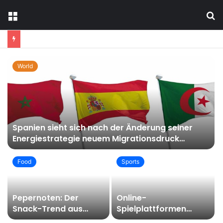
Menu
S
fo
World
Spanien sieht sich nach der Änderung seiner
Energiestrategie neuem Migrationsdruck
ausgesetzt
Food
Sports
Pepernoten: Der
Online-
Snack-Trend aus
Spielplattformen
Holland erobert
prüfen: 7 verlässliche