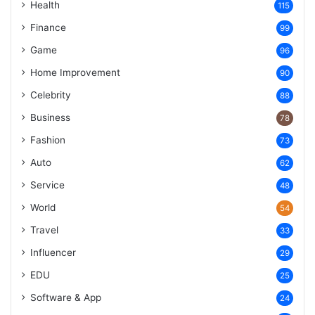
Health
115
Finance
99
Game
96
Home Improvement
90
Celebrity
88
Business
78
Fashion
73
Auto
62
Service
48
World
54
Travel
33
Influencer
29
EDU
25
Software & App
24