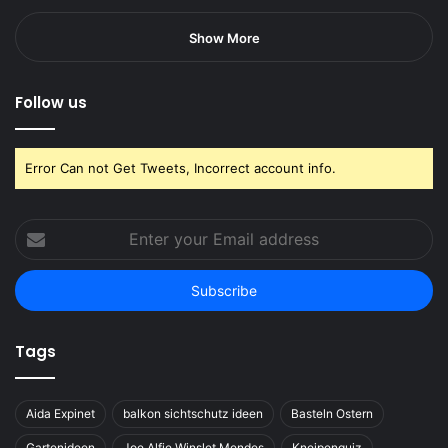
Show More
Follow us
Error Can not Get Tweets, Incorrect account info.
Enter
your
Email
address
Tags
Aida Expinet
balkon sichtschutz ideen
Basteln Ostern
Gartenideen
Joe Alfie Winslet Mendes
Kneipenquiz