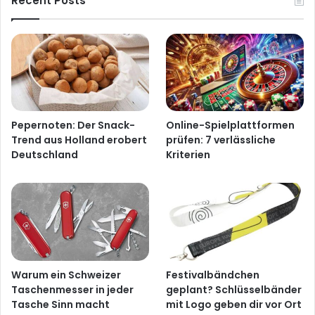
Recent Posts
Pepernoten: Der Snack-
Online-Spielplattformen
Trend aus Holland erobert
prüfen: 7 verlässliche
Deutschland
Kriterien
Warum ein Schweizer
Festivalbändchen
Taschenmesser in jeder
geplant? Schlüsselbänder
Tasche Sinn macht
mit Logo geben dir vor Ort