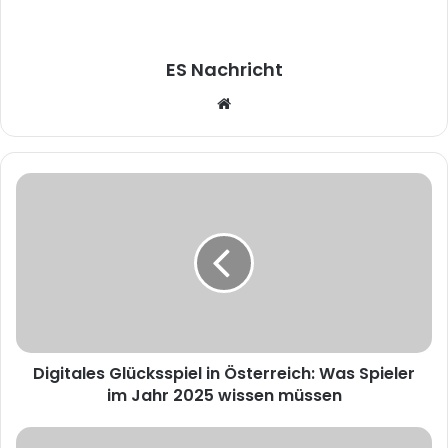
ES Nachricht
W
e
b
s
i
t
e
Digitales Glücksspiel in Österreich: Was Spieler
im Jahr 2025 wissen müssen