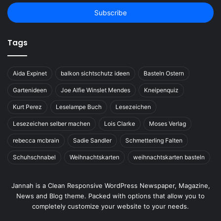
Email
address
Tags
Aida Expinet
balkon sichtschutz ideen
Basteln Ostern
Gartenideen
Joe Alfie Winslet Mendes
Kneipenquiz
Kurt Perez
Leselampe Buch
Lesezeichen
Lesezeichen selber machen
Lois Clarke
Moses Verlag
rebecca mcbrain
Sadie Sandler
Schmetterling Falten
Schuhschnabel
Weihnachtskarten
weihnachtskarten basteln
Jannah is a Clean Responsive WordPress Newspaper, Magazine,
News and Blog theme. Packed with options that allow you to
completely customize your website to your needs.