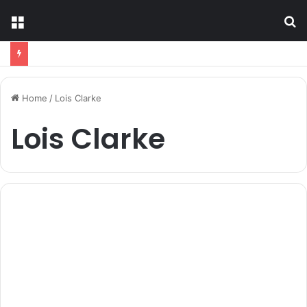
Menu
S
fo
Home
/
Lois Clarke
Lois Clarke