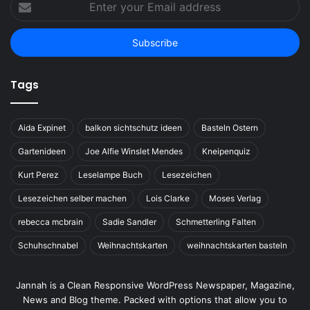
Enter
your
Email
address
Tags
Aida Expinet
balkon sichtschutz ideen
Basteln Ostern
Gartenideen
Joe Alfie Winslet Mendes
Kneipenquiz
Kurt Perez
Leselampe Buch
Lesezeichen
Lesezeichen selber machen
Lois Clarke
Moses Verlag
rebecca mcbrain
Sadie Sandler
Schmetterling Falten
Schuhschnabel
Weihnachtskarten
weihnachtskarten basteln
Jannah is a Clean Responsive WordPress Newspaper, Magazine,
News and Blog theme. Packed with options that allow you to