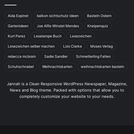
Aida Expinet
balkon sichtschutz ideen
Basteln Ostern
Gartenideen
Joe Alfie Winslet Mendes
Kneipenquiz
Kurt Perez
Leselampe Buch
Lesezeichen
Lesezeichen selber machen
Lois Clarke
Moses Verlag
rebecca mcbrain
Sadie Sandler
Schmetterling Falten
Schuhschnabel
Weihnachtskarten
weihnachtskarten basteln
Jannah is a Clean Responsive WordPress Newspaper, Magazine,
News and Blog theme. Packed with options that allow you to
completely customize your website to your needs.