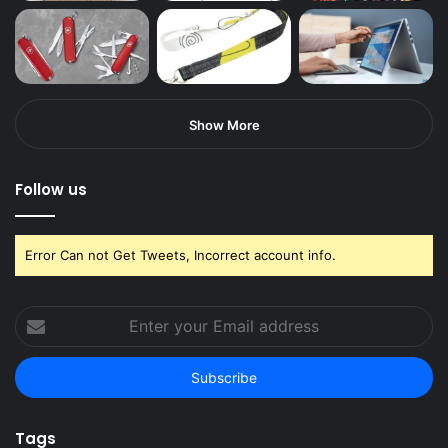
Show More
Follow us
Error Can not Get Tweets, Incorrect account info.
Enter
your
Email
address
Tags