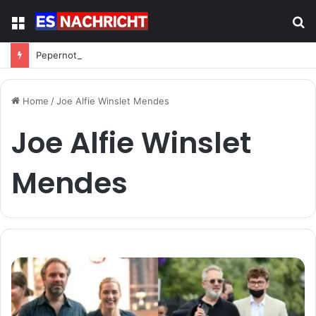
Menu
S
fo
Pepernoten: Der Snack-Trend aus Holland erobert Deutschland
Home
/
Joe Alfie Winslet Mendes
Joe Alfie Winslet
Mendes