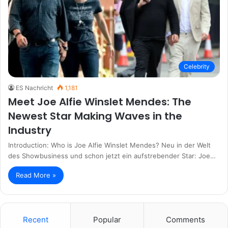
Celebrity
ES Nachricht
1,181
Meet Joe Alfie Winslet Mendes: The
Newest Star Making Waves in the
Industry
Introduction: Who is Joe Alfie Winslet Mendes? Neu in der Welt
des Showbusiness und schon jetzt ein aufstrebender Star: Joe…
Read More »
Recent
Popular
Comments