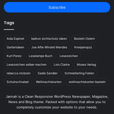
Email
address
Tags
Aida Expinet
balkon sichtschutz ideen
Basteln Ostern
Gartenideen
Joe Alfie Winslet Mendes
Kneipenquiz
Kurt Perez
Leselampe Buch
Lesezeichen
Lesezeichen selber machen
Lois Clarke
Moses Verlag
rebecca mcbrain
Sadie Sandler
Schmetterling Falten
Schuhschnabel
Weihnachtskarten
weihnachtskarten basteln
Jannah is a Clean Responsive WordPress Newspaper, Magazine,
News and Blog theme. Packed with options that allow you to
completely customize your website to your needs.