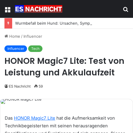
Menu
S
fo
Wurmbefall beim Hund: Ursachen, Symptome und was jetzt zu tun ist
Home
/
Influencer
Influencer
Tech
HONOR Magic7 Lite: Test von
Leistung und Akkulaufzeit
ES Nachricht
59
Das
HONOR Magic7 Lite
hat die Aufmerksamkeit von
Technikbegeisterten mit seinen herausragenden