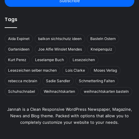
address
Tags
Aida Expinet
balkon sichtschutz ideen
Basteln Ostern
Gartenideen
Joe Alfie Winslet Mendes
Kneipenquiz
Kurt Perez
Leselampe Buch
Lesezeichen
Lesezeichen selber machen
Lois Clarke
Moses Verlag
rebecca mcbrain
Sadie Sandler
Schmetterling Falten
Schuhschnabel
Weihnachtskarten
weihnachtskarten basteln
Jannah is a Clean Responsive WordPress Newspaper, Magazine,
News and Blog theme. Packed with options that allow you to
completely customize your website to your needs.