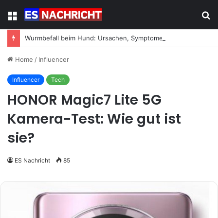
Menu
S
fo
Wurmbefall beim Hund: Ursachen, Symptome und was jetzt zu tun ist
Home
/
Influencer
Influencer
Tech
HONOR Magic7 Lite 5G
Kamera-Test: Wie gut ist
sie?
ES Nachricht
85