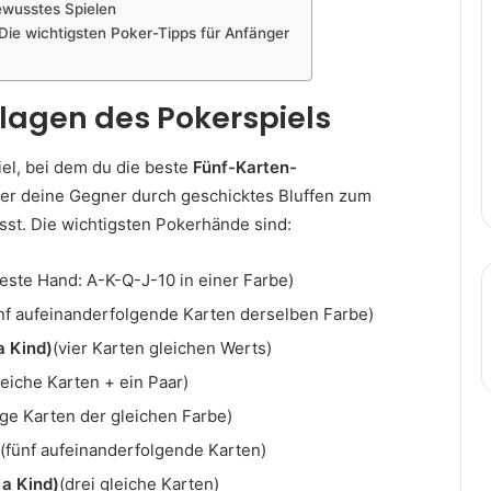
ewusstes Spielen
e wichtigsten Poker-Tipps für Anfänger
dlagen des Pokerspiels
iel, bei dem du die beste
Fünf-Karten-
er deine Gegner durch geschicktes Bluffen zum
t. Die wichtigsten Pokerhände sind:
beste Hand: A-K-Q-J-10 in einer Farbe)
nf aufeinanderfolgende Karten derselben Farbe)
a Kind)
(vier Karten gleichen Werts)
leiche Karten + ein Paar)
ige Karten der gleichen Farbe)
(fünf aufeinanderfolgende Karten)
 a Kind)
(drei gleiche Karten)