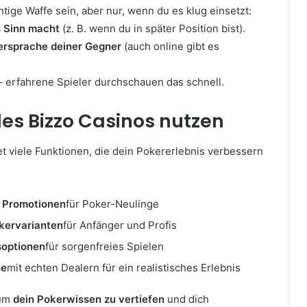
tige Waffe sein, aber nur, wenn du es klug einsetzt:
s Sinn macht
(z. B. wenn du in später Position bist).
ersprache deiner Gegner
(auch online gibt es
 erfahrene Spieler durchschauen das schnell.
 des Bizzo Casinos nutzen
et viele Funktionen, die dein Pokererlebnis verbessern
& Promotionen
für Poker-Neulinge
kervarianten
für Anfänger und Profis
soptionen
für sorgenfreies Spielen
he
mit echten Dealern für ein realistisches Erlebnis
 um
dein Pokerwissen zu vertiefen
und dich