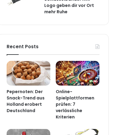
Logo geben dir vor Ort
mehr Ruhe
Recent Posts
Pepernoten: Der
Online-
Snack-Trend aus
Spielplattformen
Holland erobert
prüfen: 7
Deutschland
verlässliche
Kriterien