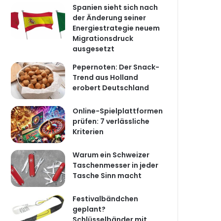
Spanien sieht sich nach
der Änderung seiner
Energiestrategie neuem
Migrationsdruck
ausgesetzt
Pepernoten: Der Snack-
Trend aus Holland
erobert Deutschland
Online-Spielplattformen
prüfen: 7 verlässliche
Kriterien
Warum ein Schweizer
Taschenmesser in jeder
Tasche Sinn macht
Festivalbändchen
geplant?
Schlüsselbänder mit