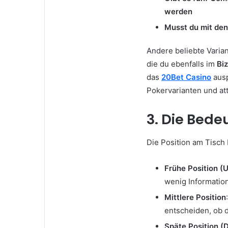
werden
Musst du mit den
Andere beliebte Varia
die du ebenfalls im
Bi
das
20Bet Casino
ausp
Pokervarianten und att
3. Die Bede
Die Position am Tisch 
Frühe Position (
wenig Information
Mittlere Position
entscheiden, ob 
Späte Position (D