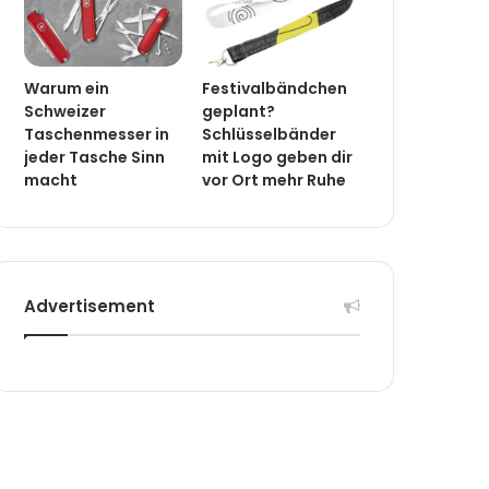
Warum ein
Festivalbändchen
Schweizer
geplant?
Taschenmesser in
Schlüsselbänder
jeder Tasche Sinn
mit Logo geben dir
macht
vor Ort mehr Ruhe
Advertisement