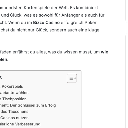
pannendsten Kartenspiele der Welt. Es kombiniert
 und Glück, was es sowohl für Anfänger als auch für
acht. Wenn du im
Bizzo Casino
erfolgreich Poker
chst du nicht nur Glück, sondern auch eine kluge
tfaden erfährst du alles, was du wissen musst, um
wie
elen
.
s
s Pokerspiels
rvariante wählen
 Tischposition
ent: Der Schlüssel zum Erfolg
t des Täuschens
o Casinos nutzen
uierliche Verbesserung