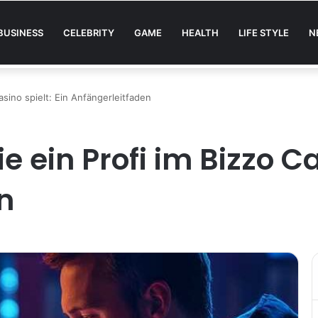
BUSINESS
CELEBRITY
GAME
HEALTH
LIFE STYLE
N
and erobert Deutschland
sino spielt: Ein Anfängerleitfaden
 ein Profi im Bizzo Cas
n