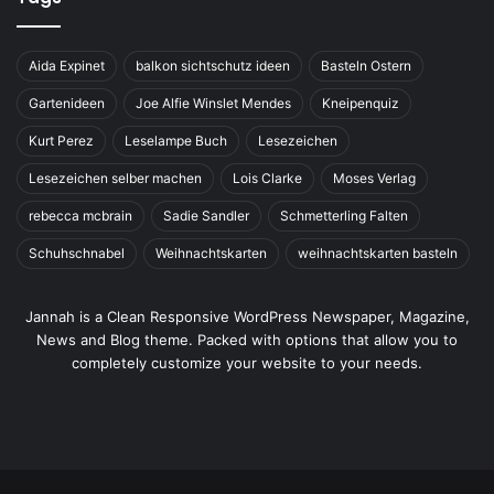
Aida Expinet
balkon sichtschutz ideen
Basteln Ostern
Gartenideen
Joe Alfie Winslet Mendes
Kneipenquiz
Kurt Perez
Leselampe Buch
Lesezeichen
Lesezeichen selber machen
Lois Clarke
Moses Verlag
rebecca mcbrain
Sadie Sandler
Schmetterling Falten
Schuhschnabel
Weihnachtskarten
weihnachtskarten basteln
Jannah is a Clean Responsive WordPress Newspaper, Magazine,
News and Blog theme. Packed with options that allow you to
completely customize your website to your needs.