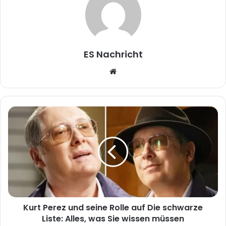
ES Nachricht
W
e
b
s
i
t
e
Kurt Perez und seine Rolle auf Die schwarze
Liste: Alles, was Sie wissen müssen