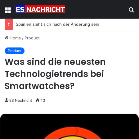
Menu
S
fo
Spanien sieht sich nach der Änderung seiner Energiestrategie neuem Migrationsdruck ausgesetzt
Home
/
Product
Product
Was sind die neuesten
Technologietrends bei
Smartwatches?
ES Nachricht
43