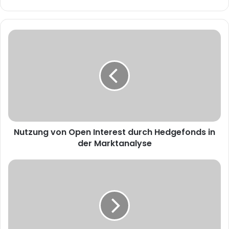
e
b
s
i
t
e
Nutzung von Open Interest durch Hedgefonds in
der Marktanalyse