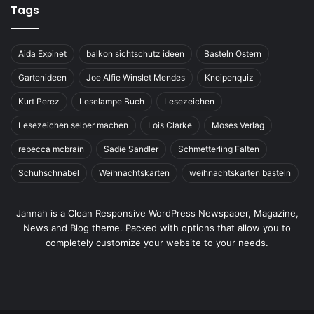
Tags
Aida Expinet
balkon sichtschutz ideen
Basteln Ostern
Gartenideen
Joe Alfie Winslet Mendes
Kneipenquiz
Kurt Perez
Leselampe Buch
Lesezeichen
Lesezeichen selber machen
Lois Clarke
Moses Verlag
rebecca mcbrain
Sadie Sandler
Schmetterling Falten
Schuhschnabel
Weihnachtskarten
weihnachtskarten basteln
Jannah is a Clean Responsive WordPress Newspaper, Magazine,
News and Blog theme. Packed with options that allow you to
completely customize your website to your needs.