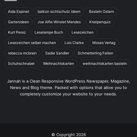
Aida Expinet
balkon sichtschutz ideen
Basteln Ostern
Gartenideen
Joe Alfie Winslet Mendes
Kneipenquiz
Kurt Perez
Leselampe Buch
Lesezeichen
Lesezeichen selber machen
Lois Clarke
Moses Verlag
rebecca mcbrain
Sadie Sandler
Schmetterling Falten
Schuhschnabel
Weihnachtskarten
weihnachtskarten basteln
Jannah is a Clean Responsive WordPress Newspaper, Magazine,
News and Blog theme. Packed with options that allow you to
completely customize your website to your needs.
© Copyright 2026