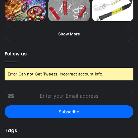
Show More
Follow us
Error Can not Get Tweets, Incorrect account info.
Enter
your
Email
address
Tags