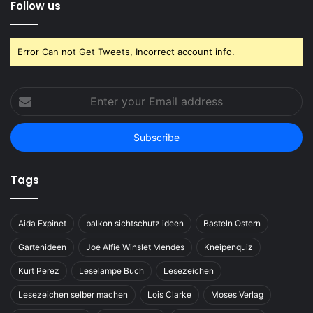
Follow us
Error Can not Get Tweets, Incorrect account info.
Enter
your
Email
address
Tags
Aida Expinet
balkon sichtschutz ideen
Basteln Ostern
Gartenideen
Joe Alfie Winslet Mendes
Kneipenquiz
Kurt Perez
Leselampe Buch
Lesezeichen
Lesezeichen selber machen
Lois Clarke
Moses Verlag