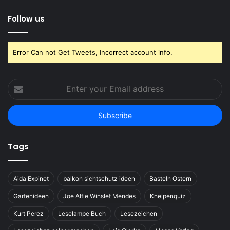
Follow us
Error Can not Get Tweets, Incorrect account info.
Enter
your
Email
address
Tags
Aida Expinet
balkon sichtschutz ideen
Basteln Ostern
Gartenideen
Joe Alfie Winslet Mendes
Kneipenquiz
Kurt Perez
Leselampe Buch
Lesezeichen