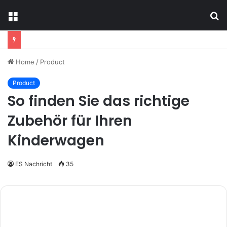
Menu
S
fo
Home
/
Product
Product
So finden Sie das richtige
Zubehör für Ihren
Kinderwagen
ES Nachricht
35