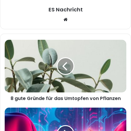
ES Nachricht
W
e
b
s
i
t
e
8 gute Gründe für das Umtopfen von Pflanzen