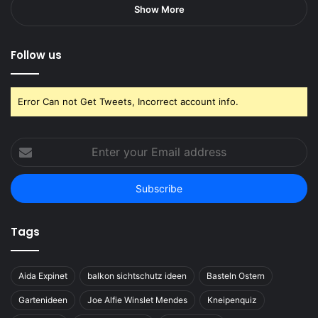
Show More
Follow us
Error Can not Get Tweets, Incorrect account info.
Enter
your
Email
address
Tags
Aida Expinet
balkon sichtschutz ideen
Basteln Ostern
Gartenideen
Joe Alfie Winslet Mendes
Kneipenquiz