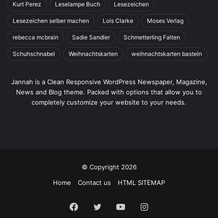
Kurt Perez
Leselampe Buch
Lesezeichen
Lesezeichen selber machen
Lois Clarke
Moses Verlag
rebecca mcbrain
Sadie Sandler
Schmetterling Falten
Schuhschnabel
Weihnachtskarten
weihnachtskarten basteln
Jannah is a Clean Responsive WordPress Newspaper, Magazine,
News and Blog theme. Packed with options that allow you to
completely customize your website to your needs.
© Copyright 2026
Home
Contact us
HTML SITEMAP
Facebook
Twitter
YouTube
Instagram