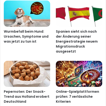
Wurmbefall beim Hund:
Spanien sieht sich nach
Ursachen, Symptome und
der Änderung seiner
was jetzt zu tun ist
Energiestrategie neuem
Migrationsdruck
ausgesetzt
Pepernoten: Der Snack-
Online-Spielplattformen
Trend aus Holland erobert
prüfen: 7 verlässliche
Deutschland
Kriterien