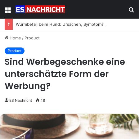
Menu
S
fo
Wurmbefall beim Hund: Ursachen, Symptome und was jetzt zu tun ist
Home
/
Product
Product
Sind Werbegeschenke eine
unterschätzte Form der
Werbung?
ES Nachricht
48