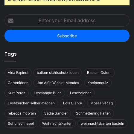
Enter
your
Email
address
Tags
Aida Expinet
balkon sichtschutz ideen
Basteln Ostern
Gartenideen
Joe Alfie Winslet Mendes
Kneipenquiz
Kurt Perez
Leselampe Buch
Lesezeichen
Lesezeichen selber machen
Lois Clarke
Moses Verlag
rebecca mcbrain
Sadie Sandler
Schmetterling Falten
Schuhschnabel
Weihnachtskarten
weihnachtskarten basteln