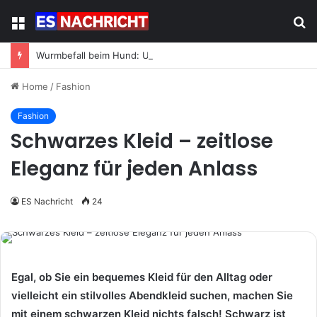
Menu
S
fo
Wurmbefall beim Hund: Ursachen, Symptome und was jetzt zu tun ist
Home
/
Fashion
Fashion
Schwarzes Kleid – zeitlose
Eleganz für jeden Anlass
ES Nachricht
24
Egal, ob Sie ein bequemes Kleid für den Alltag oder
vielleicht ein stilvolles Abendkleid suchen, machen Sie
mit einem schwarzen Kleid nichts falsch! Schwarz ist