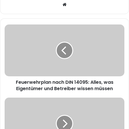
W
e
b
s
i
t
e
Feuerwehrplan nach DIN 14095: Alles, was
Eigentümer und Betreiber wissen müssen