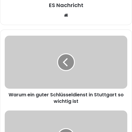
ES Nachricht
W
e
b
s
i
t
e
Warum ein guter Schlüsseldienst in Stuttgart so
wichtig ist