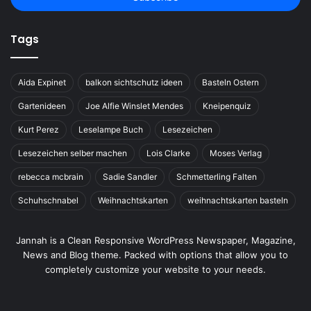
Tags
Aida Expinet
balkon sichtschutz ideen
Basteln Ostern
Gartenideen
Joe Alfie Winslet Mendes
Kneipenquiz
Kurt Perez
Leselampe Buch
Lesezeichen
Lesezeichen selber machen
Lois Clarke
Moses Verlag
rebecca mcbrain
Sadie Sandler
Schmetterling Falten
Schuhschnabel
Weihnachtskarten
weihnachtskarten basteln
Jannah is a Clean Responsive WordPress Newspaper, Magazine,
News and Blog theme. Packed with options that allow you to
completely customize your website to your needs.