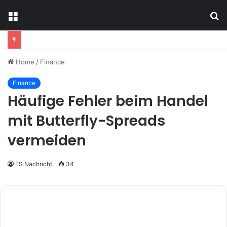
Menu
S
fo
Home
/
Finance
Finance
Häufige Fehler beim Handel
mit Butterfly-Spreads
vermeiden
ES Nachricht
34