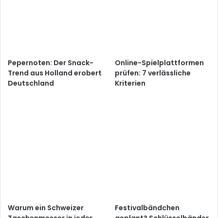
Pepernoten: Der Snack-
Online-Spielplattformen
Trend aus Holland erobert
prüfen: 7 verlässliche
Deutschland
Kriterien
Warum ein Schweizer
Festivalbändchen
Taschenmesser in jeder
geplant? Schlüsselbänder