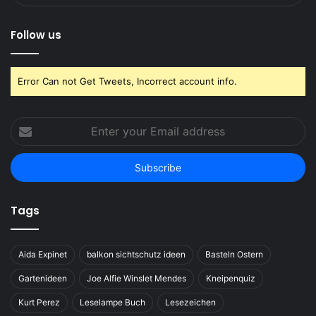
Follow us
Error Can not Get Tweets, Incorrect account info.
Enter
your
Email
address
Tags
Aida Expinet
balkon sichtschutz ideen
Basteln Ostern
Gartenideen
Joe Alfie Winslet Mendes
Kneipenquiz
Kurt Perez
Leselampe Buch
Lesezeichen