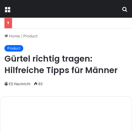
Menu
S
fo
Home
/
Product
Product
Gürtel richtig tragen:
Hilfreiche Tipps für Männer
ES Nachricht
83