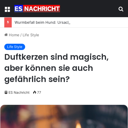
Menu
S
fo
Wurmbefall beim Hund: Ursachen, Symptome und was jetzt zu tun ist
Home
/
Life Style
Life Style
Duftkerzen sind magisch,
aber können sie auch
gefährlich sein?
ES Nachricht
77