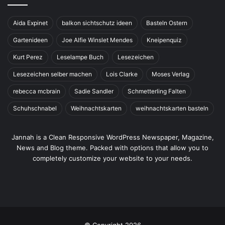
Aida Expinet
balkon sichtschutz ideen
Basteln Ostern
Gartenideen
Joe Alfie Winslet Mendes
Kneipenquiz
Kurt Perez
Leselampe Buch
Lesezeichen
Lesezeichen selber machen
Lois Clarke
Moses Verlag
rebecca mcbrain
Sadie Sandler
Schmetterling Falten
Schuhschnabel
Weihnachtskarten
weihnachtskarten basteln
Jannah is a Clean Responsive WordPress Newspaper, Magazine,
News and Blog theme. Packed with options that allow you to
completely customize your website to your needs.