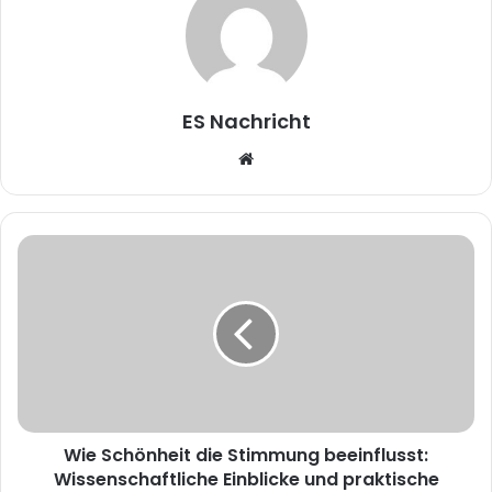
ES Nachricht
W
e
b
s
i
t
e
Wie Schönheit die Stimmung beeinflusst:
Wissenschaftliche Einblicke und praktische