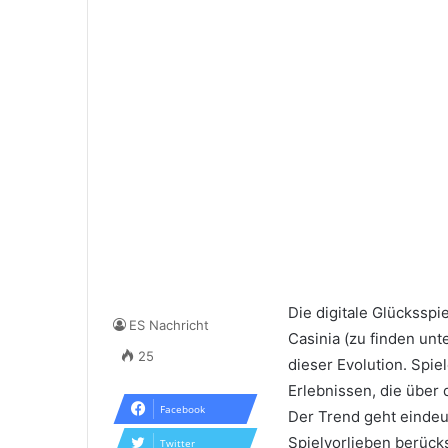
Die digitale Glücksspi
ES Nachricht
Casinia (zu finden unt
25
dieser Evolution. Spi
Erlebnissen, die über
Facebook
Der Trend geht eindeut
Spielvorlieben berücks
Twitter