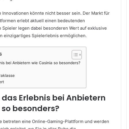
e Innovationen könnte nicht besser sein. Der Markt für
formen erlebt aktuell einen bedeutenden
Spieler legen dabei besonderen Wert auf exklusive
n einzigartiges Spielerlebnis ermöglichen.
s
is bei Anbietern wie Casinia so besonders?
raklasse
ert
das Erlebnis bei Anbietern
a so besonders?
 Sie betreten eine Online-Gaming-Plattform und werden
eich geleitet, wo Sie in aller Ruhe die