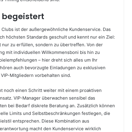
r begeistert
 Clubs ist der außergewöhnliche Kundenservice. Das
h höchsten Standards geschult und kennt nur ein Ziel:
 nur zu erfüllen, sondern zu übertreffen. Von der
g mit individuellen Willkommensboni bis hin zu
elempfehlungen – hier dreht sich alles um Ihr
ehören auch bevorzugte Einladungen zu exklusiven
 VIP-Mitgliedern vorbehalten sind.
t noch einen Schritt weiter mit einem proaktiven
nsatz. VIP-Manager überwachen sensibel das
ten bei Bedarf diskrete Beratung an. Zusätzlich können
uelle Limits und Selbstbeschränkungen festlegen, die
ielstil entsprechen. Diese Kombination aus
erantwortung macht den Kundenservice wirklich