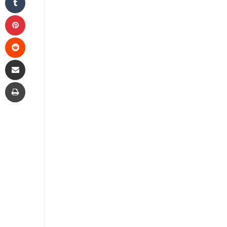
Pinterest
Reddit
Share via Email
Print