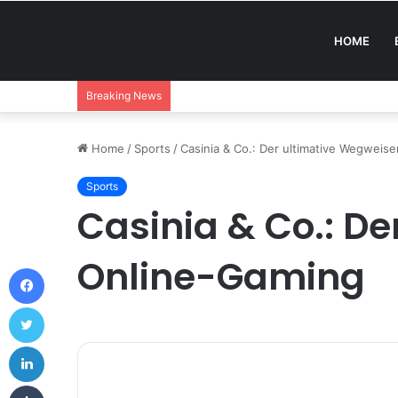
HOME
Breaking News
Home
/
Sports
/
Casinia & Co.: Der ultimative Wegweise
Sports
Casinia & Co.: De
Online-Gaming
Facebook
Twitter
LinkedIn
Tumblr