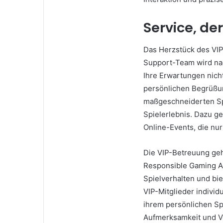
Service, de
Das Herzstück des VIP
Support-Team wird nac
Ihre Erwartungen nicht
persönlichen Begrüßun
maßgeschneiderten Spi
Spielerlebnis. Dazu g
Online-Events, die nur
Die VIP-Betreuung geh
Responsible Gaming A
Spielverhalten und bie
VIP-Mitglieder individ
ihrem persönlichen Sp
Aufmerksamkeit und V