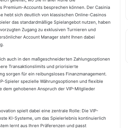
es Premium-Accounts besprechen können. Der Casinia
se hebt sich deutlich von klassischen Online-Casinos
ieler das standardmäßige Spielangebot nutzen, haben
bevorzugten Zugang zu exklusiven Turnieren und
ersönlicher Account Manager steht Ihnen dabei
g.
t sich auch in den maßgeschneiderten Zahlungsoptionen
here Transaktionslimits und priorisierte
ng sorgen für ein reibungsloses Finanzmanagement.
IP-Spieler spezielle Währungsoptionen und flexible
e dem gehobenen Anspruch der VIP-Mitglieder
ovation spielt dabei eine zentrale Rolle: Die VIP-
nste KI-Systeme, um das Spielerlebnis kontinuierlich
stem lernt aus Ihren Präferenzen und passt