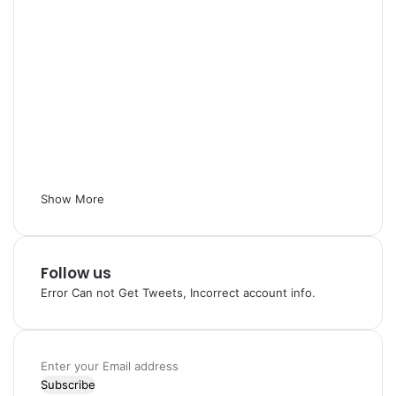
Show More
Follow us
Error Can not Get Tweets, Incorrect account info.
Enter
your