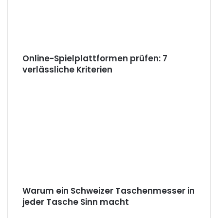
Online-Spielplattformen prüfen: 7
verlässliche Kriterien
Warum ein Schweizer Taschenmesser in
jeder Tasche Sinn macht