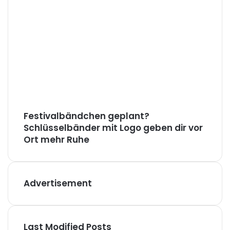
Festivalbändchen geplant?
Schlüsselbänder mit Logo geben dir vor
Ort mehr Ruhe
Advertisement
Last Modified Posts