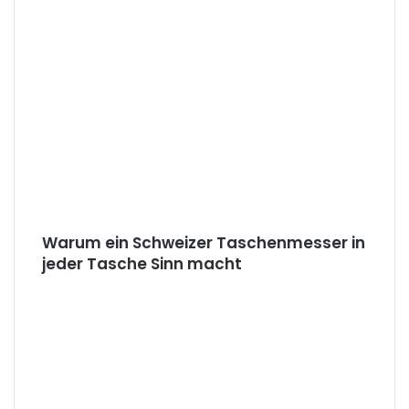
Warum ein Schweizer Taschenmesser in
jeder Tasche Sinn macht