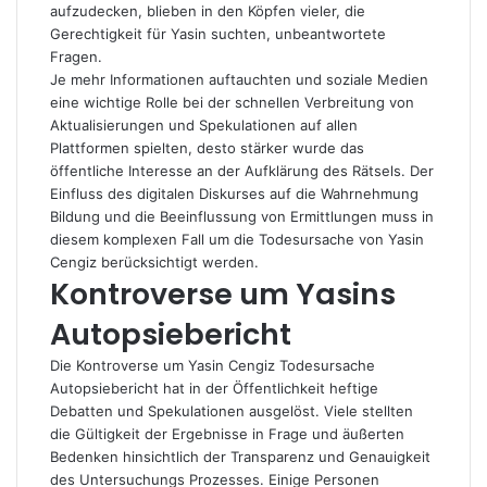
aufzudecken, blieben in den Köpfen vieler, die
Gerechtigkeit für Yasin suchten, unbeantwortete
Fragen.
Je mehr Informationen auftauchten und soziale Medien
eine wichtige Rolle bei der schnellen Verbreitung von
Aktualisierungen und Spekulationen auf allen
Plattformen spielten, desto stärker wurde das
öffentliche Interesse an der Aufklärung des Rätsels. Der
Einfluss des digitalen Diskurses auf die Wahrnehmung
Bildung und die Beeinflussung von Ermittlungen muss in
diesem komplexen Fall um die Todesursache von Yasin
Cengiz berücksichtigt werden.
Kontroverse um Yasins
Autopsiebericht
Die Kontroverse um Yasin Cengiz Todesursache
Autopsiebericht hat in der Öffentlichkeit heftige
Debatten und Spekulationen ausgelöst. Viele stellten
die Gültigkeit der Ergebnisse in Frage und äußerten
Bedenken hinsichtlich der Transparenz und Genauigkeit
des Untersuchungs Prozesses. Einige Personen