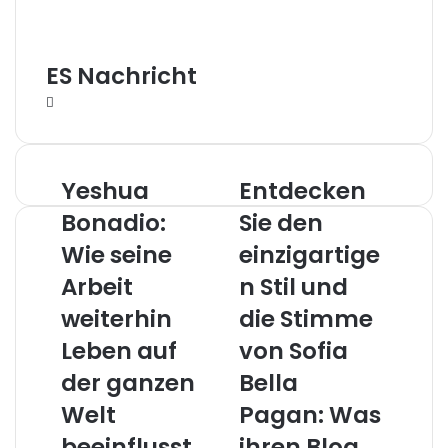
ES Nachricht
Website
Yeshua
Entdecken
Bonadio:
Sie den
Wie seine
einzigartige
Arbeit
n Stil und
weiterhin
die Stimme
Leben auf
von Sofia
der ganzen
Bella
Welt
Pagan: Was
beeinflusst
ihren Blog