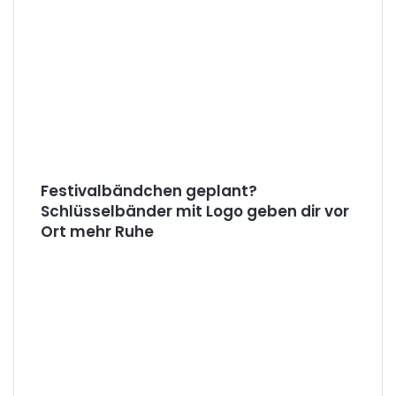
Festivalbändchen geplant?
Schlüsselbänder mit Logo geben dir vor
Ort mehr Ruhe