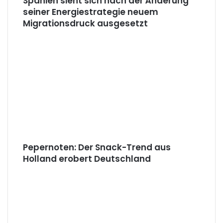
Spanien sieht sich nach der Änderung
seiner Energiestrategie neuem
Migrationsdruck ausgesetzt
Pepernoten: Der Snack-Trend aus
Holland erobert Deutschland