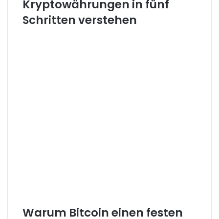
Kryptowährungen in fünf
Schritten verstehen
Warum Bitcoin einen festen