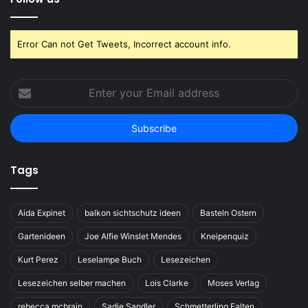
Error Can not Get Tweets, Incorrect account info.
Enter
your
Email
address
Tags
Aida Expinet
balkon sichtschutz ideen
Basteln Ostern
Gartenideen
Joe Alfie Winslet Mendes
Kneipenquiz
Kurt Perez
Leselampe Buch
Lesezeichen
Lesezeichen selber machen
Lois Clarke
Moses Verlag
rebecca mcbrain
Sadie Sandler
Schmetterling Falten