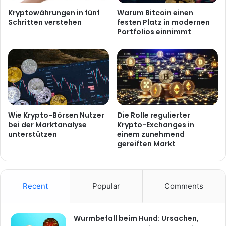
Kryptowährungen in fünf
Warum Bitcoin einen
Schritten verstehen
festen Platz in modernen
Portfolios einnimmt
Wie Krypto-Börsen Nutzer
Die Rolle regulierter
bei der Marktanalyse
Krypto-Exchanges in
unterstützen
einem zunehmend
gereiften Markt
Recent
Popular
Comments
Wurmbefall beim Hund: Ursachen,