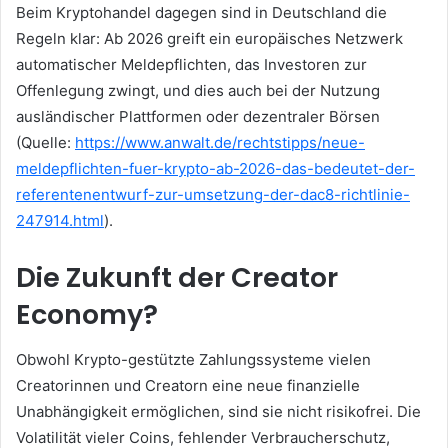
Beim Kryptohandel dagegen sind in Deutschland die
Regeln klar: Ab 2026 greift ein europäisches Netzwerk
automatischer Meldepflichten, das Investoren zur
Offenlegung zwingt, und dies auch bei der Nutzung
ausländischer Plattformen oder dezentraler Börsen
(Quelle:
https://www.anwalt.de/rechtstipps/neue-
meldepflichten-fuer-krypto-ab-2026-das-bedeutet-der-
referentenentwurf-zur-umsetzung-der-dac8-richtlinie-
247914.html
).
Die Zukunft der Creator
Economy?
Obwohl Krypto-gestützte Zahlungssysteme vielen
Creatorinnen und Creatorn eine neue finanzielle
Unabhängigkeit ermöglichen, sind sie nicht risikofrei. Die
Volatilität vieler Coins, fehlender Verbraucherschutz,