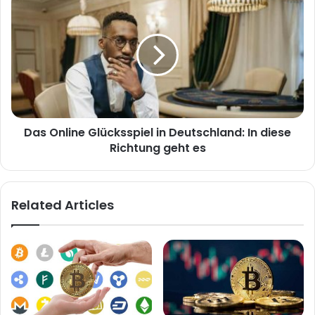
Das Online Glücksspiel in Deutschland: In diese
Richtung geht es
Related Articles