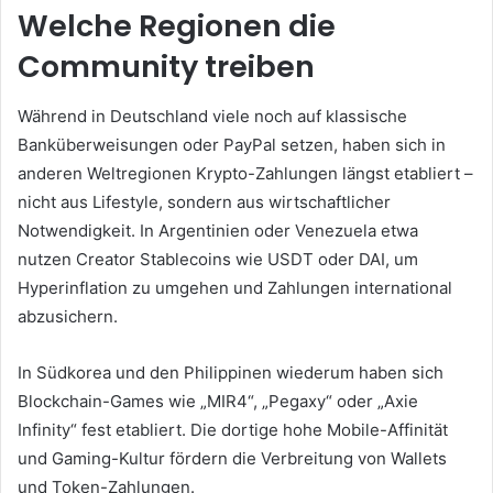
Welche Regionen die
Community treiben
Während in Deutschland viele noch auf klassische
Banküberweisungen oder PayPal setzen, haben sich in
anderen Weltregionen Krypto-Zahlungen längst etabliert –
nicht aus Lifestyle, sondern aus wirtschaftlicher
Notwendigkeit. In Argentinien oder Venezuela etwa
nutzen Creator Stablecoins wie USDT oder DAI, um
Hyperinflation zu umgehen und Zahlungen international
abzusichern.
In Südkorea und den Philippinen wiederum haben sich
Blockchain-Games wie „MIR4“, „Pegaxy“ oder „Axie
Infinity“ fest etabliert. Die dortige hohe Mobile-Affinität
und Gaming-Kultur fördern die Verbreitung von Wallets
und Token-Zahlungen.