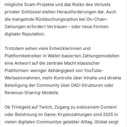
mögliche Scam-Projekte und das Risiko des Verlusts
privater Schlüssel stellen Herausforderungen dar. Auch
die mangelnde Rückbuchungsoption bei On-Chain-
Zahlungen erfordert Vertrauen – oder neue Formen
digitaler Reputation.
Trotzdem sehen viele Entwicklerinnen und
Plattformbetreiber in Wallet-basierten Zahlungsmodellen
eine Antwort auf die zentrale Macht klassischer
Plattformen: weniger Abhängigkeit von YouTube-
Werbeeinnahmen, mehr Kontrolle über Inhalte und direkte
Beteiligung der Community über DAO-Strukturen oder
Revenue-Sharing-Modelle.
Ob Trinkgeld auf Twitch, Zugang zu exklusivem Content
oder Belohnung im Game: Kryptozahlungen sind 2025 in
vielen digitalen Communitys gelebter Alltag. Global zeigt