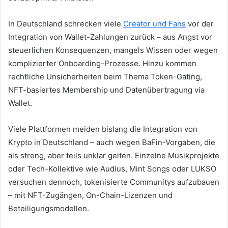
In Deutschland schrecken viele
Creator und Fans
vor der
Integration von Wallet-Zahlungen zurück – aus Angst vor
steuerlichen Konsequenzen, mangels Wissen oder wegen
komplizierter Onboarding-Prozesse. Hinzu kommen
rechtliche Unsicherheiten beim Thema Token-Gating,
NFT-basiertes Membership und Datenübertragung via
Wallet.
Viele Plattformen meiden bislang die Integration von
Krypto in Deutschland – auch wegen BaFin-Vorgaben, die
als streng, aber teils unklar gelten. Einzelne Musikprojekte
oder Tech-Kollektive wie Audius, Mint Songs oder LUKSO
versuchen dennoch, tokenisierte Communitys aufzubauen
– mit NFT-Zugängen, On-Chain-Lizenzen und
Beteiligungsmodellen.