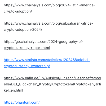
https://www.chainalysis.com/blog/2024-latin-america-
crypto-adoption/
https://www.chainalysis.com/blog/subsaharan-africa-
crypto-adoption-2024/
https://go.chainalysis.com/2024-geography-of-
cryptocurrency-report.html
https://www.statista.com/statistics/1202468/global-
cryptocurrency-ownership/
https://www.bafin.de/EN/Aufsicht/FinTech/Geschaeftsmod
elle/DLT_Blockchain_Krypto/Kryptotoken/Kryptotoken_arti
kel_en.html
https://phantom.com/