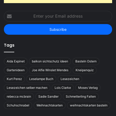
Enter
your
Email
address
Tags
Aida Expinet
balkon sichtschutz ideen
Basteln Ostern
Gartenideen
Joe Alfie Winslet Mendes
Kneipenquiz
Kurt Perez
Leselampe Buch
Lesezeichen
Lesezeichen selber machen
Lois Clarke
Moses Verlag
rebecca mcbrain
Sadie Sandler
Schmetterling Falten
Schuhschnabel
Weihnachtskarten
weihnachtskarten basteln