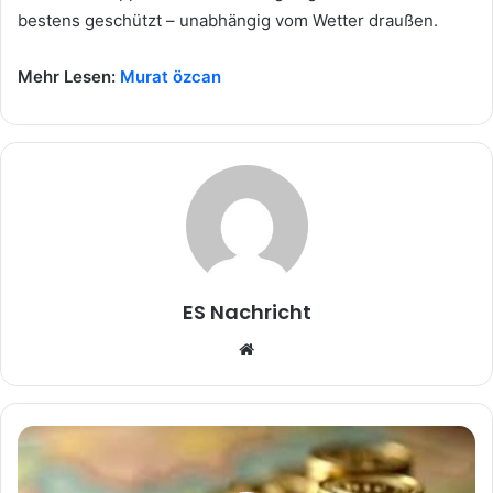
bestens geschützt – unabhängig vom Wetter draußen.
Mehr Lesen:
Murat özcan
ES Nachricht
W
e
b
s
i
t