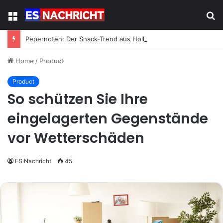
Menu
S
fo
Pepernoten: Der Snack-Trend aus Holland erobert Deutschland
Home
/
Product
Product
So schützen Sie Ihre
eingelagerten Gegenstände
vor Wetterschäden
ES Nachricht
45