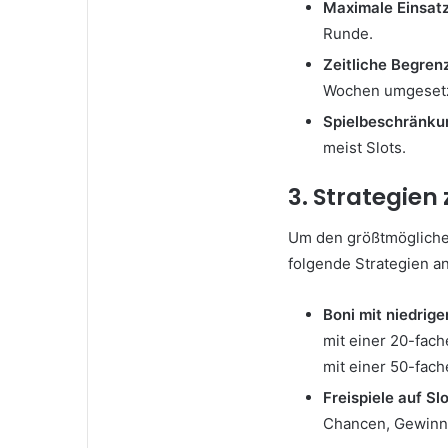
Maximale Einsatz
Runde.
Zeitliche Begren
Wochen umgesetz
Spielbeschränku
meist Slots.
3. Strategien
Um den größtmöglichen
folgende Strategien 
Boni mit niedri
mit einer 20-fac
mit einer 50-fac
Freispiele auf Sl
Chancen, Gewinne