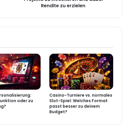
Rendite zu erzielen
sonalisierung:
Casino-Turniere vs. normales
Funktion oder zu
Slot-Spiel: Welches Format
ng?
passt besser zu deinem
Budget?