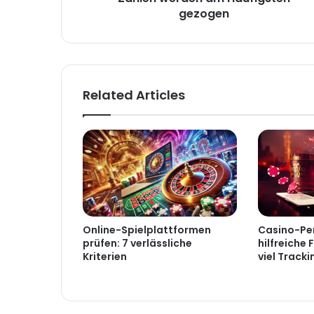
gezogen
Related Articles
Online-Spielplattformen
Casino-Per
prüfen: 7 verlässliche
hilfreiche 
Kriterien
viel Tracki