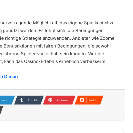
 hervorragende Möglichkeit, das eigene Spielkapital zu
g genutzt werden. Es lohnt sich, die Bedingungen
ie richtige Strategie anzuwenden. Anbieter wie Zoome
ive Bonusaktionen mit fairen Bedingungen, die sowohl
erfahrene Spieler vorteilhaft sein können. Wer die
t, kann das Casino-Erlebnis erheblich verbessern!
gh Dimon
inkedIn
Tumblr
Pinterest
Reddit