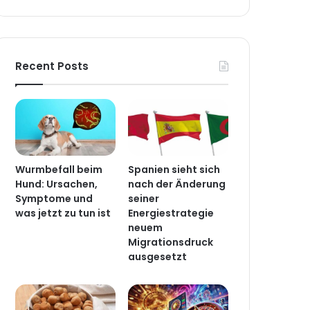
Recent Posts
Wurmbefall beim
Spanien sieht sich
Hund: Ursachen,
nach der Änderung
Symptome und
seiner
was jetzt zu tun ist
Energiestrategie
neuem
Migrationsdruck
ausgesetzt