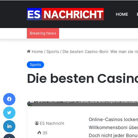
HOME
Breaking News
Home
/
Sports
/
Die besten Casino-Boni: Wie man sie ri
Sports
Die besten Casino
Facebook
Casino set with Roulette, cards, dice and chips on BlackJac
Twitter
Online-Casinos locken
LinkedIn
ES Nachricht
Willkommensboni über 
35
Tumblr
Doch nicht jeder Bonus