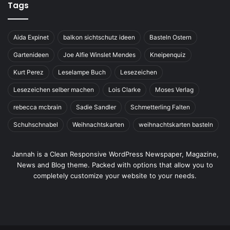
Tags
Aida Expinet
balkon sichtschutz ideen
Basteln Ostern
Gartenideen
Joe Alfie Winslet Mendes
Kneipenquiz
Kurt Perez
Leselampe Buch
Lesezeichen
Lesezeichen selber machen
Lois Clarke
Moses Verlag
rebecca mcbrain
Sadie Sandler
Schmetterling Falten
Schuhschnabel
Weihnachtskarten
weihnachtskarten basteln
Jannah is a Clean Responsive WordPress Newspaper, Magazine,
News and Blog theme. Packed with options that allow you to
completely customize your website to your needs.