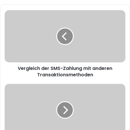
b
s
i
t
e
Vergleich der SMS-Zahlung mit anderen
Transaktionsmethoden