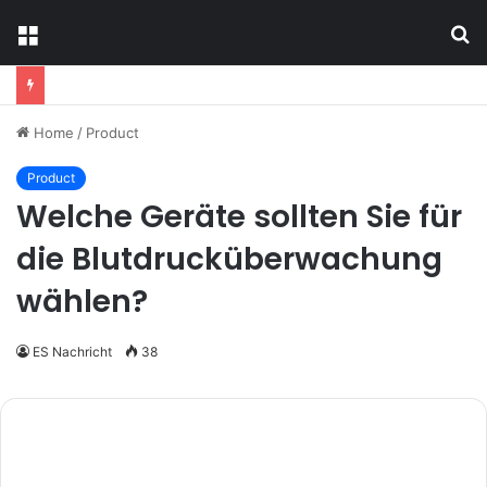
Menu
S
fo
Home
/
Product
Product
Welche Geräte sollten Sie für
die Blutdrucküberwachung
wählen?
ES Nachricht
38