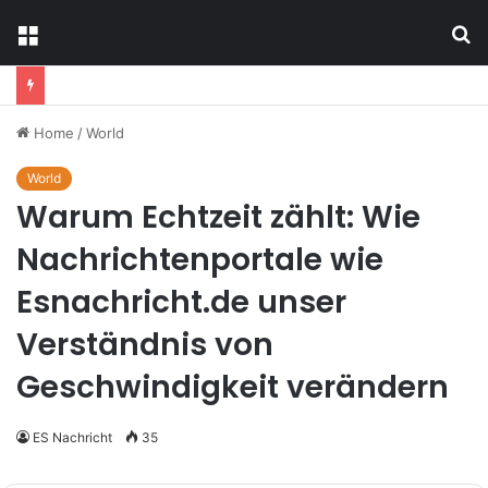
Menu
S
fo
Home
/
World
World
Warum Echtzeit zählt: Wie
Nachrichtenportale wie
Esnachricht.de unser
Verständnis von
Geschwindigkeit verändern
ES Nachricht
35