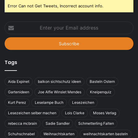
Error Can not Get Tweets, Incorrect account info.
Enter
your
Email
address
Tags
Aida Expinet
balkon sichtschutz ideen
Basteln Ostern
Gartenideen
Joe Alfie Winslet Mendes
Kneipenquiz
Kurt Perez
Leselampe Buch
Lesezeichen
Lesezeichen selber machen
Lois Clarke
Moses Verlag
rebecca mcbrain
Sadie Sandler
Schmetterling Falten
Schuhschnabel
Weihnachtskarten
weihnachtskarten basteln