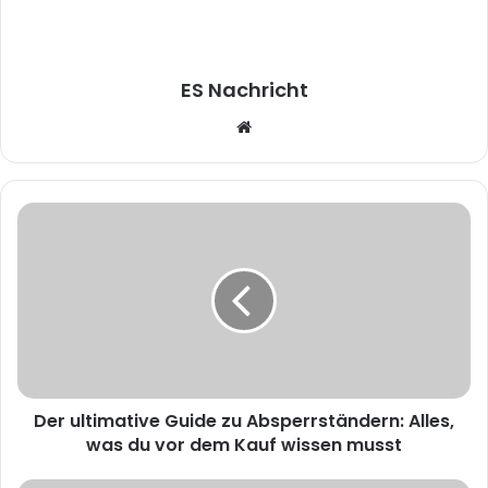
ES Nachricht
W
e
b
s
i
t
e
Der ultimative Guide zu Absperrständern: Alles,
was du vor dem Kauf wissen musst