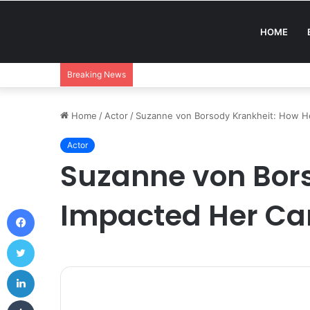
HOME
Breaking News
Home
/
Actor
/
Suzanne von Borsody Krankheit: How He
Actor
Suzanne von Bors
Impacted Her Car
Facebook
Twitter
LinkedIn
Tumblr