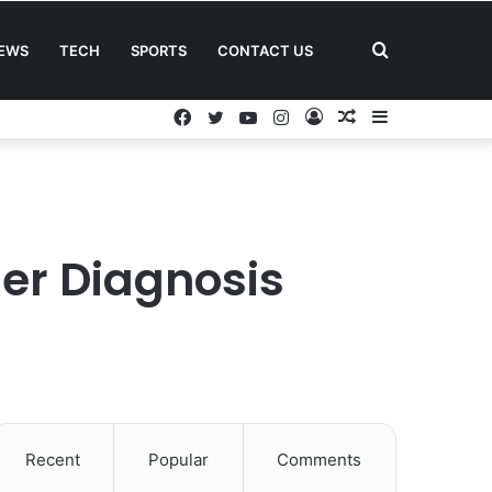
Search
EWS
TECH
SPORTS
CONTACT US
Facebook
Twitter
YouTube
Instagram
Log
Random
Sidebar
for
In
Article
er Diagnosis
Recent
Popular
Comments