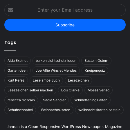
Enter
your
Email
address
Tags
Aida Expinet
balkon sichtschutz ideen
Basteln Ostern
Gartenideen
Joe Alfie Winslet Mendes
Kneipenquiz
Kurt Perez
Leselampe Buch
Lesezeichen
Lesezeichen selber machen
Lois Clarke
Moses Verlag
rebecca mcbrain
Sadie Sandler
Schmetterling Falten
Schuhschnabel
Weihnachtskarten
weihnachtskarten basteln
Jannah is a Clean Responsive WordPress Newspaper, Magazine,