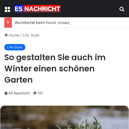
Menu
S
fo
Wurmbefall beim Hund: Ursachen, Symptome und was jetzt zu tun ist
Home
/
Life Style
Life Style
So gestalten Sie auch im
Winter einen schönen
Garten
ES Nachricht
157