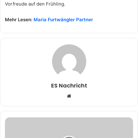
Vorfreude auf den Frühling.
Mehr Lesen:
Maria Furtwängler Partner
ES Nachricht
W
e
b
s
i
t