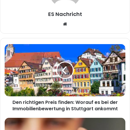
ES Nachricht
W
e
b
s
i
t
e
Den richtigen Preis finden: Worauf es bei der
Immobilienbewertung in Stuttgart ankommt