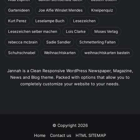
Gartenideen
Joe Alfie Winslet Mendes
Kneipenquiz
Kurt Perez
Leselampe Buch
Lesezeichen
Lesezeichen selber machen
Lois Clarke
Moses Verlag
rebecca mcbrain
Sadie Sandler
Schmetterling Falten
Schuhschnabel
Weihnachtskarten
weihnachtskarten basteln
Jannah is a Clean Responsive WordPress Newspaper, Magazine,
News and Blog theme. Packed with options that allow you to
completely customize your website to your needs.
© Copyright 2026
Home
Contact us
HTML SITEMAP