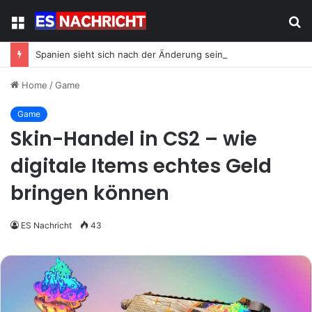
Menu
S
fo
Spanien sieht sich nach der Änderung seiner Energiestrategie neuem Migrationsdruck ausgesetzt
Home
/
Game
Game
Skin-Handel in CS2 – wie
digitale Items echtes Geld
bringen können
ES Nachricht
43