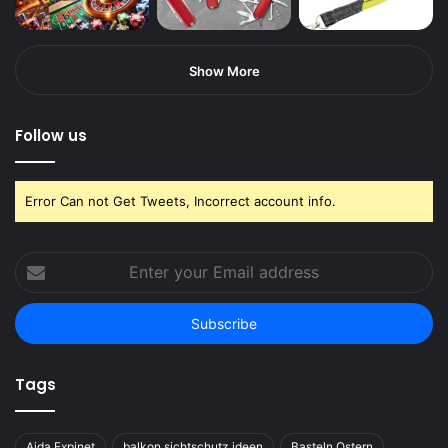
Show More
Follow us
Error Can not Get Tweets, Incorrect account info.
Enter
your
Email
address
Tags
Aida Expinet
balkon sichtschutz ideen
Basteln Ostern