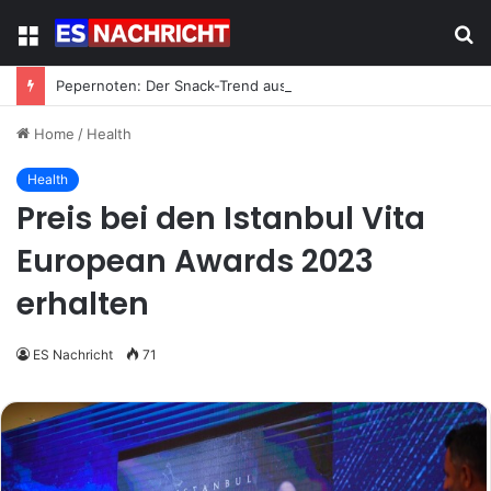
Menu
S
fo
Pepernoten: Der Snack-Trend aus Holland erobert Deutschland
Home
/
Health
Health
Preis bei den Istanbul Vita
European Awards 2023
erhalten
ES Nachricht
71