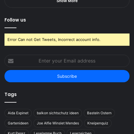
Error Can not Get Tweets, Incorrect account info.
Enter
your
Email
address
Tags
Aida Expinet
balkon sichtschutz ideen
Basteln Ostern
Gartenideen
Joe Alfie Winslet Mendes
Kneipenquiz
Kurt Perez
Leselampe Buch
Lesezeichen
Lesezeichen selber machen
Lois Clarke
Moses Verlag
rebecca mcbrain
Sadie Sandler
Schmetterling Falten