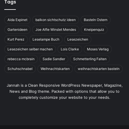
Tags
Aida Expinet
balkon sichtschutz ideen
Basteln Ostern
Gartenideen
Joe Alfie Winslet Mendes
Kneipenquiz
Kurt Perez
Leselampe Buch
Lesezeichen
Lesezeichen selber machen
Lois Clarke
Moses Verlag
rebecca mcbrain
Sadie Sandler
Schmetterling Falten
Schuhschnabel
Weihnachtskarten
weihnachtskarten basteln
Jannah is a Clean Responsive WordPress Newspaper, Magazine,
News and Blog theme. Packed with options that allow you to
completely customize your website to your needs.