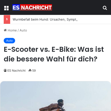
Menu
S
fo
Wurmbefall beim Hund: Ursachen, Symptome und was jetzt zu tun ist
Home
/
Auto
Auto
E-Scooter vs. E-Bike: Was ist
die bessere Wahl für dich?
ES Nachricht
59