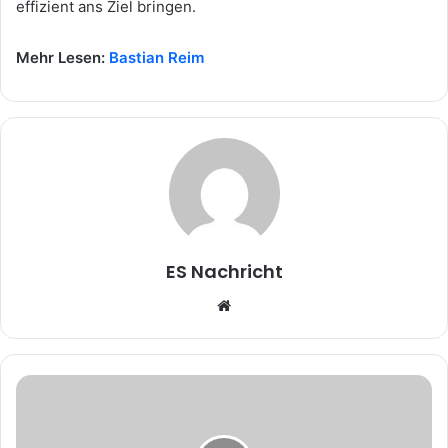
effizient ans Ziel bringen.
Mehr Lesen:
Bastian Reim
ES Nachricht
W
e
b
s
i
t