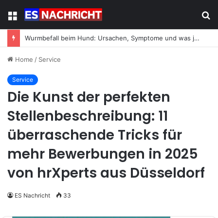
Menu
S
fo
Wurmbefall beim Hund: Ursachen, Symptome und was jetzt zu tun ist
Home
/
Service
Service
Die Kunst der perfekten
Stellenbeschreibung: 11
überraschende Tricks für
mehr Bewerbungen in 2025
von hrXperts aus Düsseldorf
ES Nachricht
33