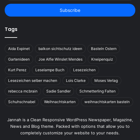
Email
address
Tags
Aida Expinet
balkon sichtschutz ideen
Basteln Ostern
Gartenideen
Joe Alfie Winslet Mendes
Kneipenquiz
Kurt Perez
Leselampe Buch
Lesezeichen
Lesezeichen selber machen
Lois Clarke
Moses Verlag
rebecca mcbrain
Sadie Sandler
Schmetterling Falten
Schuhschnabel
Weihnachtskarten
weihnachtskarten basteln
Jannah is a Clean Responsive WordPress Newspaper, Magazine,
News and Blog theme. Packed with options that allow you to
completely customize your website to your needs.