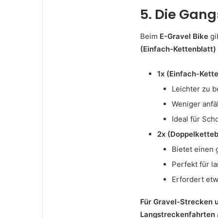
5. Die Gang
Beim
E-Gravel Bike
gi
(Einfach-Kettenblatt)
1x (Einfach-Kette
Leichter zu b
Weniger anfä
Ideal für Sch
2x (Doppelkettebl
Bietet einen
Perfekt für l
Erfordert et
Für Gravel-Strecken u
Langstreckenfahrten a