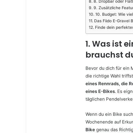
8. Dropbar oder Flat
9. Zusätzliche Feat
10. Budget: Wie vie
Das Fiido E-Gravel B
Finde dein perfekte
1. Was ist e
brauchst du
Bevor du dich für ein 
die richtige Wahl triffs
eines Rennrads, die R
eines E-Bikes
. Es eig
täglichen Pendelverke
Wenn du ein Bike suchs
Wochenende auf Erkun
Bike
genau das Richtig