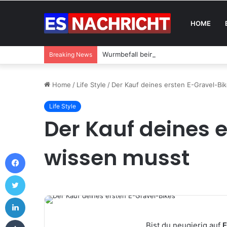
HOME
Wurmbefall beim Hund: Ursachen, Symp
Breaking News
Home
/
Life Style
/
Der Kauf deines ersten E-Gravel-Bik
Life Style
Der Kauf deines e
wissen musst
Facebook
Twitter
LinkedIn
Tumblr
Bist du neugierig auf
E