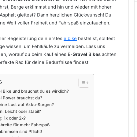
ährst, Berge erklimmst und hin und wieder mit hoher
Asphalt gleitest? Dann herzlichen Glückwunsch! Du
eine Welt voller Freiheit und Fahrspaß einzutauchen.
ller Begeisterung dein erstes
e bike
bestellst, solltest
nge wissen, um Fehlkäufe zu vermeiden. Lass uns
en, worauf du beim Kauf eines
E-Gravel Bikes
achten
rfekte Rad für deine Bedürfnisse findest.
s
el Bike und brauchst du es wirklich?
el Power brauchst du?
Keine Lust auf Akku-Sorgen?
: Leicht oder stabil?
: 1x oder 2x?
enbreite für mehr Fahrspaß
bremsen sind Pflicht!