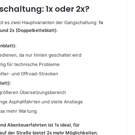
schaltung: 1x oder 2x?
bt es zwei Hauptvarianten der Gangschaltung:
1x
 und 2x (Doppelketteblatt)
.
nblatt):
edienen, da nur hinten geschaltet wird
llig für technische Probleme
otter- und Offroad-Strecken
att):
 größeren Übersetzungsbereich
ange Asphaltfahrten und steile Anstiege
was mehr Wartung
nd Abenteuerfahrten ist 1x ideal, für
uf der Straße bietet 2x mehr Möglichkeiten.