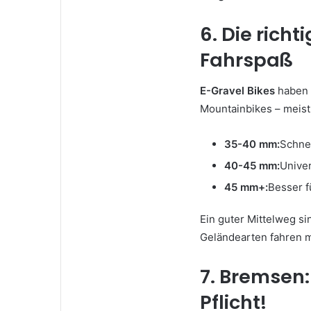
6. Die richt
Fahrspaß
E-Gravel Bikes
haben b
Mountainbikes – meis
35-40 mm:
Schnel
40-45 mm:
Univer
45 mm+:
Besser f
Ein guter Mittelweg s
Geländearten fahren 
7. Bremsen
Pflicht!