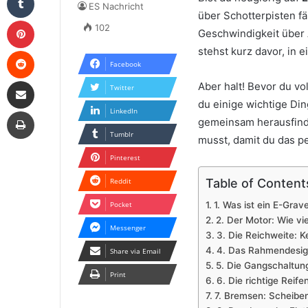
ES Nachricht
über Schotterpisten f
Pinterest
102
Geschwindigkeit über 
stehst kurz davor, in 
Reddit
Facebook
Share via Email
Aber halt! Bevor du vo
Twitter
du einige wichtige Di
Print
LinkedIn
gemeinsam herausfind
Tumblr
musst, damit du das pe
Pinterest
Table of Content
Reddit
Pocket
1. Was ist ein E-Grav
2. Der Motor: Wie vi
Messenger
3. Die Reichweite: 
4. Das Rahmendesign
Share via Email
5. Die Gangschaltung
Print
6. Die richtige Reif
7. Bremsen: Scheiben