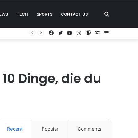
Search
EWS
TECH
SPORTS
CONTACT US
Facebook
Twitter
YouTube
Instagram
Log
Random
Sidebar
for
In
Article
10 Dinge, die du
Recent
Popular
Comments