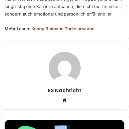
langfristig eine Karriere aufbauen, die nicht nur finanziell,
sondern auch emotional und persönlich erfüllend ist.
Mehr Lesen:
Konny Reimann Todesursache
ES Nachricht
W
e
b
s
i