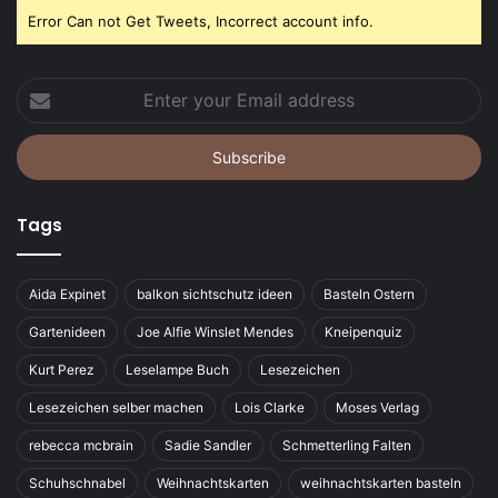
Error Can not Get Tweets, Incorrect account info.
Enter
your
Email
address
Tags
Aida Expinet
balkon sichtschutz ideen
Basteln Ostern
Gartenideen
Joe Alfie Winslet Mendes
Kneipenquiz
Kurt Perez
Leselampe Buch
Lesezeichen
Lesezeichen selber machen
Lois Clarke
Moses Verlag
rebecca mcbrain
Sadie Sandler
Schmetterling Falten
Schuhschnabel
Weihnachtskarten
weihnachtskarten basteln