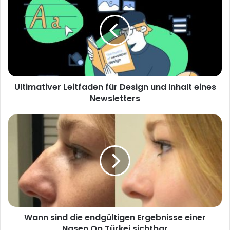
t
e
Ultimativer Leitfaden für Design und Inhalt eines
Newsletters
Wann sind die endgültigen Ergebnisse einer
Nasen Op Türkei sichtbar