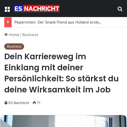
Menu
S
fo
Pepernoten: Der Snack-Trend aus Holland erobert Deutschland
Home
/
Business
Business
Dein Karriereweg im
Einklang mit deiner
Persönlichkeit: So stärkst du
deine Wirksamkeit im Job
ES Nachricht
71