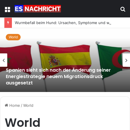
Menu
S
fo
Wurmbefall beim Hund: Ursachen, Symptome und was jetzt zu tun ist
World
Spanien sieht sich nach der Änderung seiner
Energiestrategie neuem Migrationsdruck
ausgesetzt
Home
/
World
World