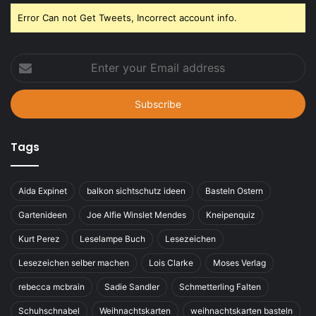
Error Can not Get Tweets, Incorrect account info.
Enter
your
Email
address
Tags
Aida Expinet
balkon sichtschutz ideen
Basteln Ostern
Gartenideen
Joe Alfie Winslet Mendes
Kneipenquiz
Kurt Perez
Leselampe Buch
Lesezeichen
Lesezeichen selber machen
Lois Clarke
Moses Verlag
rebecca mcbrain
Sadie Sandler
Schmetterling Falten
Schuhschnabel
Weihnachtskarten
weihnachtskarten basteln