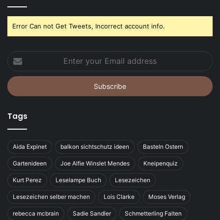
Error Can not Get Tweets, Incorrect account info.
Enter
your
Email
address
Tags
Aida Expinet
balkon sichtschutz ideen
Basteln Ostern
Gartenideen
Joe Alfie Winslet Mendes
Kneipenquiz
Kurt Perez
Leselampe Buch
Lesezeichen
Lesezeichen selber machen
Lois Clarke
Moses Verlag
rebecca mcbrain
Sadie Sandler
Schmetterling Falten