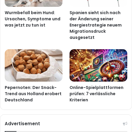
Wurmbefall beim Hund:
Spanien sieht sich nach
Ursachen, Symptome und
der Änderung seiner
was jetzt zu tun ist
Energiestrategie neuem
Migrationsdruck
ausgesetzt
Pepernoten: Der Snack-
Online-Spielplattformen
Trend aus Holland erobert
prüfen: 7 verlässliche
Deutschland
Kriterien
Advertisement