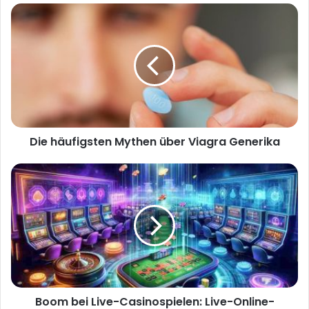
s
i
t
e
Die häufigsten Mythen über Viagra Generika
Boom bei Live-Casinospielen: Live-Online-