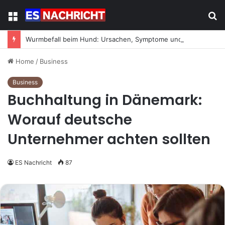
Menu
S
fo
Wurmbefall beim Hund: Ursachen, Symptome und was jetzt zu tun ist
Home
/
Business
Business
Buchhaltung in Dänemark:
Worauf deutsche
Unternehmer achten sollten
ES Nachricht
87