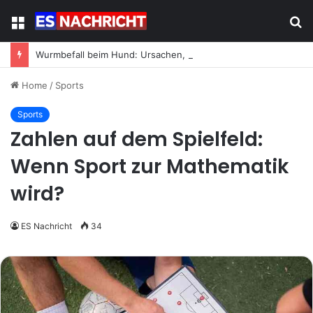
Menu
S
fo
Wurmbefall beim Hund: Ursachen, Symptome und was jetzt zu tun ist
Home
/
Sports
Sports
Zahlen auf dem Spielfeld:
Wenn Sport zur Mathematik
wird?
ES Nachricht
34