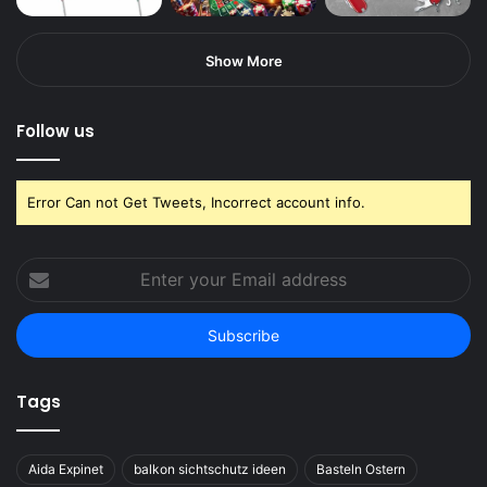
Show More
Follow us
Error Can not Get Tweets, Incorrect account info.
Enter
your
Email
address
Tags
Aida Expinet
balkon sichtschutz ideen
Basteln Ostern