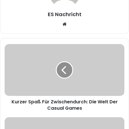
ES Nachricht
W
e
b
s
i
t
e
Kurzer Spaß Für Zwischendurch: Die Welt Der
Casual Games