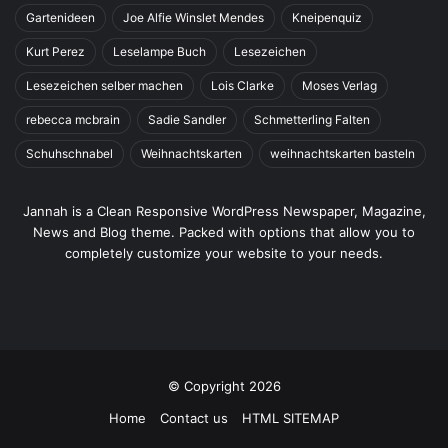
Gartenideen
Joe Alfie Winslet Mendes
Kneipenquiz
Kurt Perez
Leselampe Buch
Lesezeichen
Lesezeichen selber machen
Lois Clarke
Moses Verlag
rebecca mcbrain
Sadie Sandler
Schmetterling Falten
Schuhschnabel
Weihnachtskarten
weihnachtskarten basteln
Jannah is a Clean Responsive WordPress Newspaper, Magazine,
News and Blog theme. Packed with options that allow you to
completely customize your website to your needs.
© Copyright 2026
Home
Contact us
HTML SITEMAP