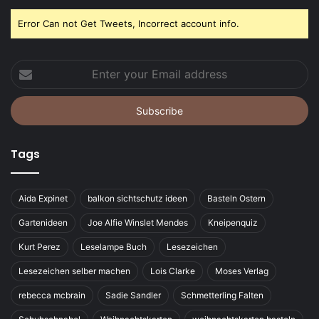
Error Can not Get Tweets, Incorrect account info.
Enter
your
Email
address
Tags
Aida Expinet
balkon sichtschutz ideen
Basteln Ostern
Gartenideen
Joe Alfie Winslet Mendes
Kneipenquiz
Kurt Perez
Leselampe Buch
Lesezeichen
Lesezeichen selber machen
Lois Clarke
Moses Verlag
rebecca mcbrain
Sadie Sandler
Schmetterling Falten