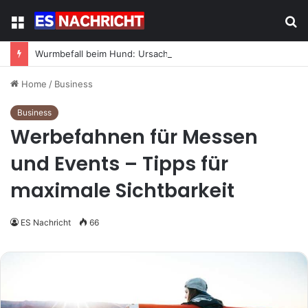
Menu
S
fo
Wurmbefall beim Hund: Ursachen, Symptome und was jetzt zu tun ist
Home
/
Business
Business
Werbefahnen für Messen
und Events – Tipps für
maximale Sichtbarkeit
ES Nachricht
66