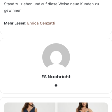
Stand zu ziehen und auf diese Weise neue Kunden zu
gewinnen!
Mehr Lesen:
Enrica Cenzatti
ES Nachricht
W
e
b
s
i