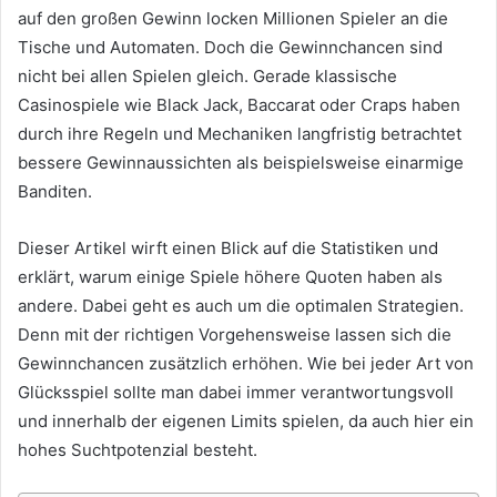
auf den großen Gewinn locken Millionen Spieler an die
Tische und Automaten. Doch die Gewinnchancen sind
nicht bei allen Spielen gleich. Gerade klassische
Casinospiele wie Black Jack, Baccarat oder Craps haben
durch ihre Regeln und Mechaniken langfristig betrachtet
bessere Gewinnaussichten als beispielsweise einarmige
Banditen.
Dieser Artikel wirft einen Blick auf die Statistiken und
erklärt, warum einige Spiele höhere Quoten haben als
andere. Dabei geht es auch um die optimalen Strategien.
Denn mit der richtigen Vorgehensweise lassen sich die
Gewinnchancen zusätzlich erhöhen. Wie bei jeder Art von
Glücksspiel sollte man dabei immer verantwortungsvoll
und innerhalb der eigenen Limits spielen, da auch hier ein
hohes Suchtpotenzial besteht.