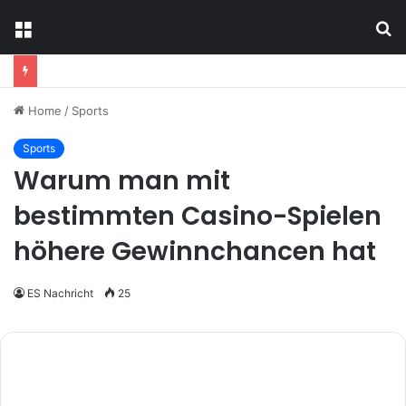
Menu
S
fo
Home
/
Sports
Sports
Warum man mit
bestimmten Casino-Spielen
höhere Gewinnchancen hat
ES Nachricht
25