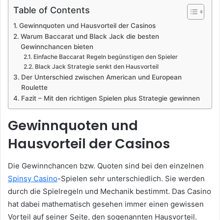
Table of Contents
Gewinnquoten und Hausvorteil der Casinos
Warum Baccarat und Black Jack die besten
Gewinnchancen bieten
Einfache Baccarat Regeln begünstigen den Spieler
Black Jack Strategie senkt den Hausvorteil
Der Unterschied zwischen American und European
Roulette
Fazit – Mit den richtigen Spielen plus Strategie gewinnen
Gewinnquoten und
Hausvorteil der Casinos
Die Gewinnchancen bzw. Quoten sind bei den einzelnen
Spinsy Casino
-Spielen sehr unterschiedlich. Sie werden
durch die Spielregeln und Mechanik bestimmt. Das Casino
hat dabei mathematisch gesehen immer einen gewissen
Vorteil auf seiner Seite, den sogenannten Hausvorteil.