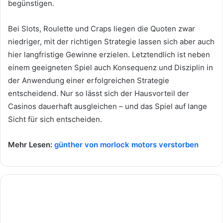
begünstigen.
Bei Slots, Roulette und Craps liegen die Quoten zwar
niedriger, mit der richtigen Strategie lassen sich aber auch
hier langfristige Gewinne erzielen. Letztendlich ist neben
einem geeigneten Spiel auch Konsequenz und Disziplin in
der Anwendung einer erfolgreichen Strategie
entscheidend. Nur so lässt sich der Hausvorteil der
Casinos dauerhaft ausgleichen – und das Spiel auf lange
Sicht für sich entscheiden.
Mehr Lesen:
günther von morlock motors verstorben