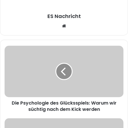
ES Nachricht
W
e
b
s
i
t
e
Die Psychologie des Glücksspiels: Warum wir
süchtig nach dem Kick werden