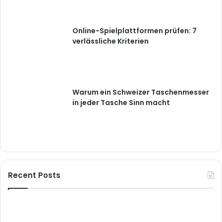
Online-Spielplattformen prüfen: 7
verlässliche Kriterien
Warum ein Schweizer Taschenmesser
in jeder Tasche Sinn macht
Recent Posts