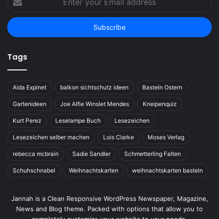
your
Email
address
Tags
Aida Expinet
balkon sichtschutz ideen
Basteln Ostern
Gartenideen
Joe Alfie Winslet Mendes
Kneipenquiz
Kurt Perez
Leselampe Buch
Lesezeichen
Lesezeichen selber machen
Lois Clarke
Moses Verlag
rebecca mcbrain
Sadie Sandler
Schmetterling Falten
Schuhschnabel
Weihnachtskarten
weihnachtskarten basteln
Jannah is a Clean Responsive WordPress Newspaper, Magazine,
News and Blog theme. Packed with options that allow you to
completely customize your website to your needs.