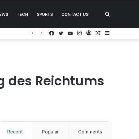
Search
EWS
TECH
SPORTS
CONTACT US
Facebook
Twitter
YouTube
Instagram
Log
Random
Sidebar
for
In
Article
g des Reichtums
Recent
Popular
Comments