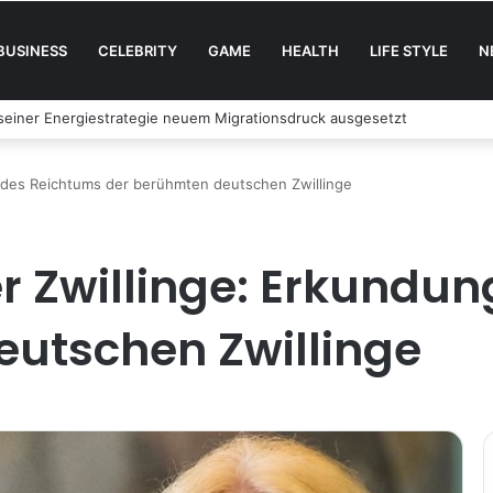
BUSINESS
CELEBRITY
GAME
HEALTH
LIFE STYLE
N
and erobert Deutschland
 des Reichtums der berühmten deutschen Zwillinge
 Zwillinge: Erkundun
utschen Zwillinge