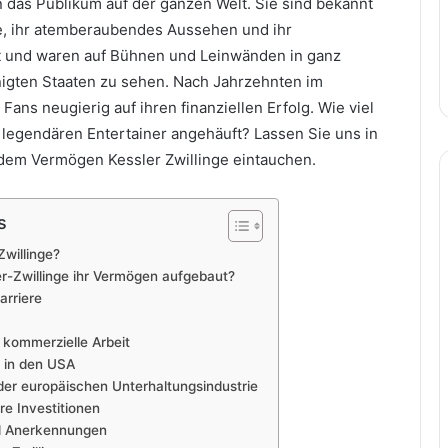
n das Publikum auf der ganzen Welt. Sie sind bekannt
e, ihr atemberaubendes Aussehen und ihr
t und waren auf Bühnen und Leinwänden in ganz
igten Staaten zu sehen. Nach Jahrzehnten im
Fans neugierig auf ihren finanziellen Erfolg. Wie viel
legendären Entertainer angehäuft? Lassen Sie uns in
 dem Vermögen Kessler Zwillinge eintauchen.
s
Zwillinge?
r-Zwillinge ihr Vermögen aufgebaut?
rriere
kommerzielle Arbeit
e in den USA
n der europäischen Unterhaltungsindustrie
e Investitionen
d Anerkennungen