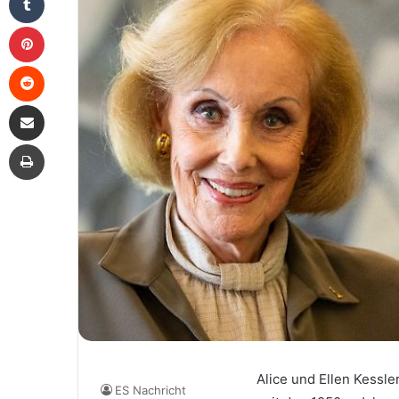
Pinterest
Reddit
Share via Email
Print
Alice und Ellen Kessle
ES Nachricht