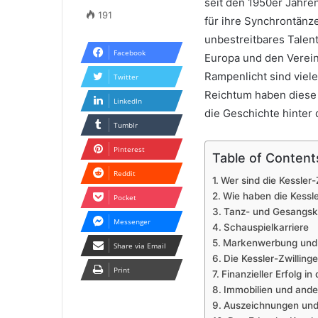
seit den 1950er Jahre
191
für ihre Synchrontänz
unbestreitbares Talen
Facebook
Europa und den Verein
Rampenlicht sind viele 
Twitter
Reichtum haben diese 
LinkedIn
die Geschichte hinter
Tumblr
Pinterest
Table of Content
Reddit
Wer sind die Kessler-
Wie haben die Kessle
Pocket
Tanz- und Gesangska
Messenger
Schauspielkarriere
Markenwerbung und 
Share via Email
Die Kessler-Zwilling
Print
Finanzieller Erfolg i
Immobilien und ander
Auszeichnungen un