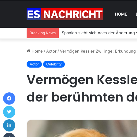
HOME
Pepernoten: Der Snack-Trend aus Holl
Breaking News
Home
/
Actor
/
Vermögen Kessler Zwillinge: Erkundung
Actor
Celebrity
Vermögen Kessler
der berühmten de
Facebook
Twitter
LinkedIn
Tumblr