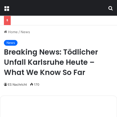
Menu
S
fo
Home
/
News
News
Breaking News: Tödlicher
Unfall Karlsruhe Heute –
What We Know So Far
ES Nachricht
170