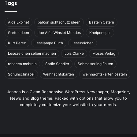
Tags
Aida Expinet
balkon sichtschutz ideen
Basteln Ostern
Gartenideen
Joe Alfie Winslet Mendes
Kneipenquiz
Kurt Perez
Leselampe Buch
Lesezeichen
Lesezeichen selber machen
Lois Clarke
Moses Verlag
rebecca mcbrain
Sadie Sandler
Schmetterling Falten
Schuhschnabel
Weihnachtskarten
weihnachtskarten basteln
Jannah is a Clean Responsive WordPress Newspaper, Magazine,
News and Blog theme. Packed with options that allow you to
completely customize your website to your needs.