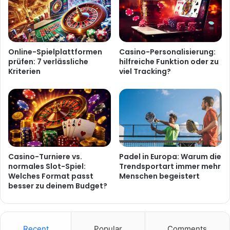
Online-Spielplattformen
Casino-Personalisierung:
prüfen: 7 verlässliche
hilfreiche Funktion oder zu
Kriterien
viel Tracking?
Casino-Turniere vs.
Padel in Europa: Warum die
normales Slot-Spiel:
Trendsportart immer mehr
Welches Format passt
Menschen begeistert
besser zu deinem Budget?
Recent
Popular
Comments