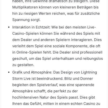
haben, Ihre Gewinne dramatisch zu steigern. Diese
Multiplikatoren können von kleineren Beträgen bis
hin zu riesigen Werten reichen, was für zusätzliche
Spannung sorgt.
Interaktion in Echtzeit: Wie bei den meisten Live-
Casino-Spielen können Sie während des Spiels mit
dem Dealer und anderen Spielern interagieren. Dies
verleiht dem Spiel eine soziale Komponente, die oft
in Online-Spielen fehlt. Die Dealer sind professionell
geschult, um das Spiel unterhaltsam und reibungslos
zu gestalten.
Grafik und Atmosphäre: Das Design von Lightning
Storm Live ist beeindruckend. Blitz und Donner
begleiten den Spielverlauf, was eine spannende
Atmosphäre schafft, die perfekt zu der
hochintensiven Natur des Spiels passt. Dies gibt
Ihnen das Gefühl, mitten in einem echten Casino zu