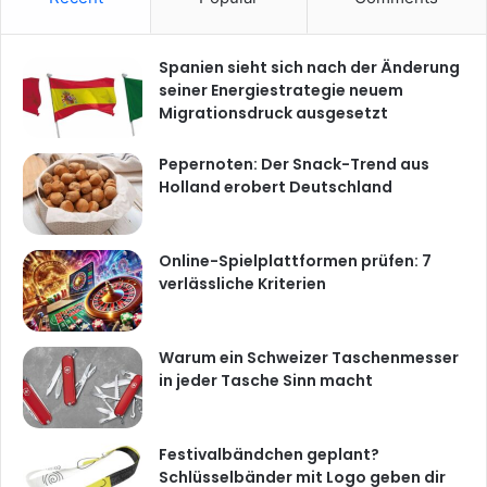
Spanien sieht sich nach der Änderung
seiner Energiestrategie neuem
Migrationsdruck ausgesetzt
Pepernoten: Der Snack-Trend aus
Holland erobert Deutschland
Online-Spielplattformen prüfen: 7
verlässliche Kriterien
Warum ein Schweizer Taschenmesser
in jeder Tasche Sinn macht
Festivalbändchen geplant?
Schlüsselbänder mit Logo geben dir