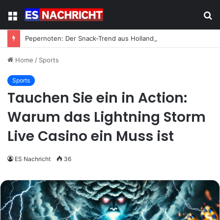
Menu
S
fo
Pepernoten: Der Snack-Trend aus Holland erobert Deutschland
Home
/
Sports
Sports
Tauchen Sie ein in Action:
Warum das Lightning Storm
Live Casino ein Muss ist
ES Nachricht
36