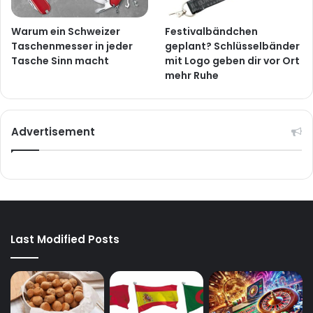
Warum ein Schweizer
Festivalbändchen
Taschenmesser in jeder
geplant? Schlüsselbänder
Tasche Sinn macht
mit Logo geben dir vor Ort
mehr Ruhe
Advertisement
Last Modified Posts