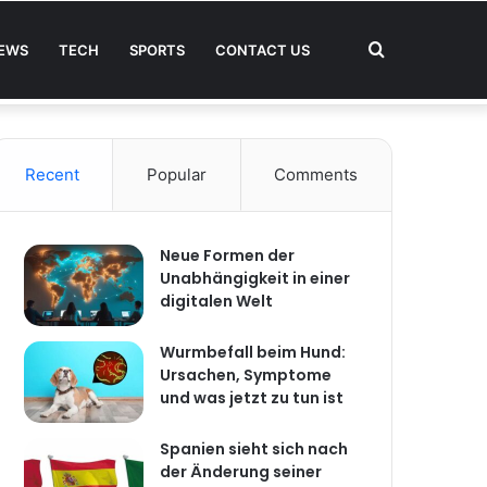
Search
EWS
TECH
SPORTS
CONTACT US
Facebook
Twitter
YouTube
Instagram
Log
Random
Sidebar
In
Article
for
Recent
Popular
Comments
Neue Formen der
Unabhängigkeit in einer
digitalen Welt
Wurmbefall beim Hund:
Ursachen, Symptome
und was jetzt zu tun ist
Spanien sieht sich nach
der Änderung seiner