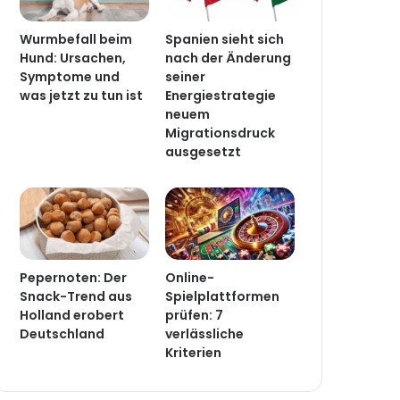
Wurmbefall beim
Spanien sieht sich
Hund: Ursachen,
nach der Änderung
Symptome und
seiner
was jetzt zu tun ist
Energiestrategie
neuem
Migrationsdruck
ausgesetzt
Pepernoten: Der
Online-
Snack-Trend aus
Spielplattformen
Holland erobert
prüfen: 7
Deutschland
verlässliche
Kriterien