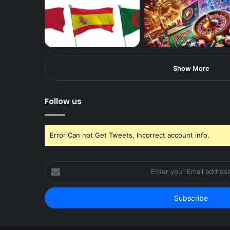
Show More
Follow us
Error Can not Get Tweets, Incorrect account info.
Enter
your
Email
address