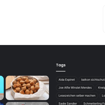
Tags
Aida Expinet
balkon sichtschut
Joe Alfie Winslet Mendes
Knei
Lesezeichen selber machen
Lo
Sadie Sandler
Schmetterling F