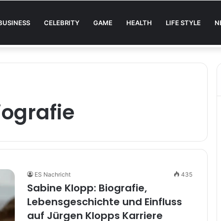
BUSINESS
CELEBRITY
GAME
HEALTH
LIFE STYLE
N
tome und was jetzt zu tun ist
iografie
ES Nachricht
435
Sabine Klopp: Biografie,
Lebensgeschichte und Einfluss
auf Jürgen Klopps Karriere