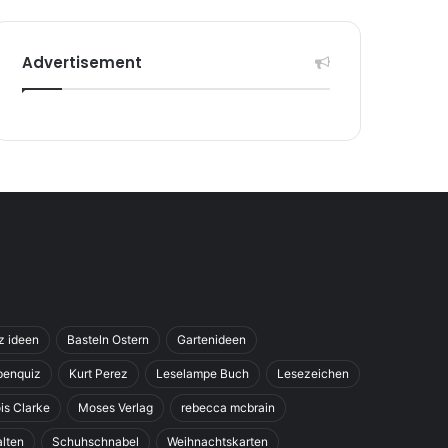
Advertisement
z ideen
Basteln Ostern
Gartenideen
penquiz
Kurt Perez
Leselampe Buch
Lesezeichen
is Clarke
Moses Verlag
rebecca mcbrain
alten
Schuhschnabel
Weihnachtskarten