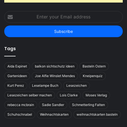
Enter
your
Email
address
Tags
Aida Expinet
balkon sichtschutz ideen
Basteln Ostern
Gartenideen
Joe Alfie Winslet Mendes
Kneipenquiz
Kurt Perez
Leselampe Buch
Lesezeichen
Lesezeichen selber machen
Lois Clarke
Moses Verlag
rebecca mcbrain
Sadie Sandler
Schmetterling Falten
Schuhschnabel
Weihnachtskarten
weihnachtskarten basteln