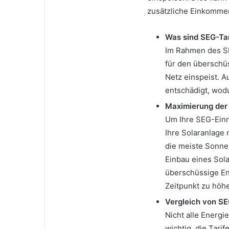
zusätzliche Einkommen
Was sind SEG-Tar
Im Rahmen des S
für den überschü
Netz einspeist. A
entschädigt, wodu
Maximierung der
Um Ihre SEG-Einn
Ihre Solaranlage 
die meiste Sonne
Einbau eines Sol
überschüssige En
Zeitpunkt zu höh
Vergleich von SE
Nicht alle Energi
wichtig, die Tari