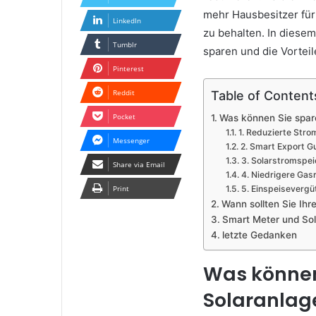
mehr Hausbesitzer für
LinkedIn
zu behalten. In diesem
Tumblr
sparen und die Vortei
Pinterest
Reddit
Table of Content
Pocket
Was können Sie spar
1. Reduzierte Str
Messenger
2. Smart Export G
3. Solarstromspei
Share via Email
4. Niedrigere Ga
Print
5. Einspeisevergü
Wann sollten Sie Ihr
Smart Meter und So
letzte Gedanken
Was können 
Solaranlag