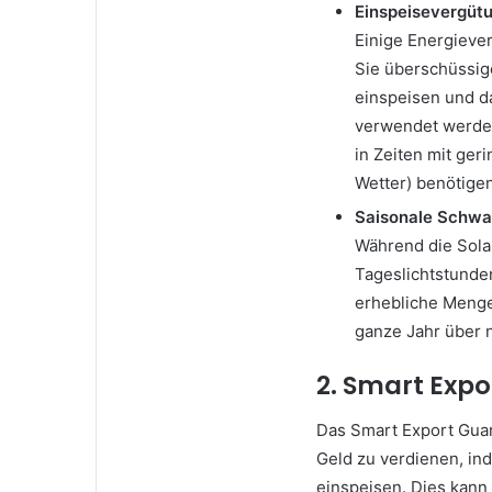
Einspeisevergütu
Einige Energieve
Sie überschüssig
einspeisen und da
verwendet werden
in Zeiten mit ger
Wetter) benötigen
Saisonale Schw
Während die Sola
Tageslichtstunden
erhebliche Menge
ganze Jahr über n
2. Smart Exp
Das Smart Export Gua
Geld zu verdienen, in
einspeisen. Dies kann