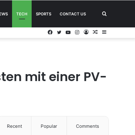
Search
EWS
TECH
SPORTS
CONTACT US
Facebook
Twitter
YouTube
Instagram
Log
Random
Sidebar
for
In
Article
sten mit einer PV-
Recent
Popular
Comments