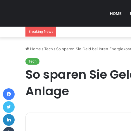
HOME
Breaking News
Home
/
Tech
/
So sparen Sie Geld bei Ihren Energiekos
Tech
So sparen Sie Gel
Anlage
Facebook
Twitter
LinkedIn
Tumblr