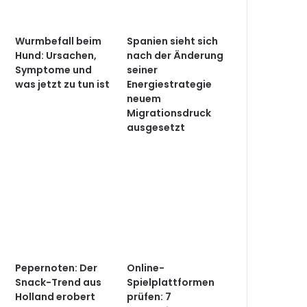
Wurmbefall beim
Spanien sieht sich
Hund: Ursachen,
nach der Änderung
Symptome und
seiner
was jetzt zu tun ist
Energiestrategie
neuem
Migrationsdruck
ausgesetzt
Pepernoten: Der
Online-
Snack-Trend aus
Spielplattformen
Holland erobert
prüfen: 7