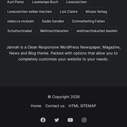
Kurt Perez
Leselampe Buch
Lesezeichen
Lesezeichen selber machen
Lois Clarke
Moses Verlag
rebecca mcbrain
Sadie Sandler
Schmetterling Falten
Schuhschnabel
Weihnachtskarten
weihnachtskarten basteln
Jannah is a Clean Responsive WordPress Newspaper, Magazine,
News and Blog theme. Packed with options that allow you to
completely customize your website to your needs.
© Copyright 2026
Home
Contact us
HTML SITEMAP
Facebook
Twitter
YouTube
Instagram