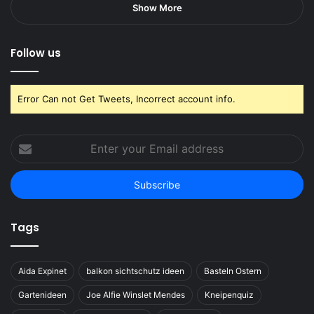
Show More
Follow us
Error Can not Get Tweets, Incorrect account info.
Enter
your
Email
address
Tags
Aida Expinet
balkon sichtschutz ideen
Basteln Ostern
Gartenideen
Joe Alfie Winslet Mendes
Kneipenquiz