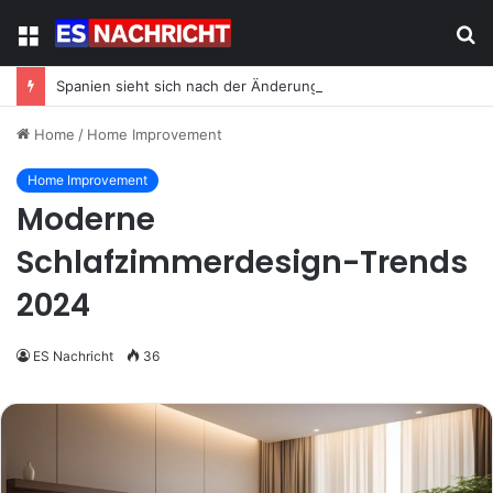
Menu
S
fo
Spanien sieht sich nach der Änderung seiner Energiestrategie neuem Migrationsdruck ausgesetzt
Home
/
Home Improvement
Home Improvement
Moderne
Schlafzimmerdesign-Trends
2024
ES Nachricht
36