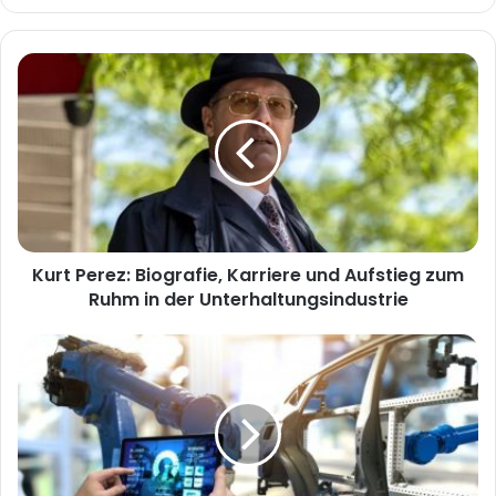
e
b
s
i
t
e
Kurt Perez: Biografie, Karriere und Aufstieg zum
Ruhm in der Unterhaltungsindustrie