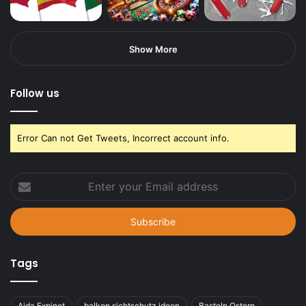
Show More
Follow us
Error Can not Get Tweets, Incorrect account info.
Enter
your
Email
address
Tags
Aida Expinet
balkon sichtschutz ideen
Basteln Ostern