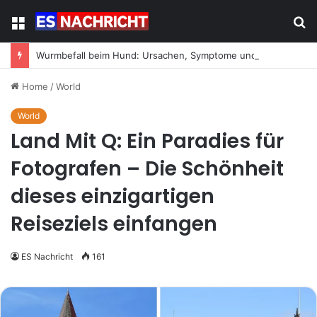
Menu
S
fo
Wurmbefall beim Hund: Ursachen, Symptome und was jetzt zu tun ist
Home
/
World
World
Land Mit Q: Ein Paradies für
Fotografen – Die Schönheit
dieses einzigartigen
Reiseziels einfangen
ES Nachricht
161