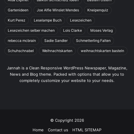
Gartenideen
Joe Alfie Winslet Mendes
Kneipenquiz
Kurt Perez
Leselampe Buch
Lesezeichen
Lesezeichen selber machen
Lois Clarke
Moses Verlag
rebecca mcbrain
Sadie Sandler
Schmetterling Falten
Schuhschnabel
Weihnachtskarten
weihnachtskarten basteln
Jannah is a Clean Responsive WordPress Newspaper, Magazine,
News and Blog theme. Packed with options that allow you to
completely customize your website to your needs.
© Copyright 2026
Home
Contact us
HTML SITEMAP