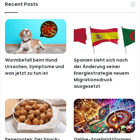
Recent Posts
Wurmbefall beim Hund:
Spanien sieht sich nach
Ursachen, Symptome und
der Änderung seiner
was jetzt zu tun ist
Energiestrategie neuem
Migrationsdruck
ausgesetzt
Pepernoten: Der Snack-
Online-Spielplattformen