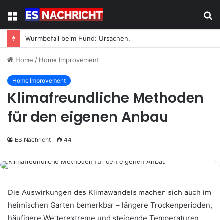
Menu
S
fo
Wurmbefall beim Hund: Ursachen, Symptome und was jetzt zu tun ist
Home
/
Home Improvement
Home Improvement
Klimafreundliche Methoden
für den eigenen Anbau
ES Nachricht
44
Die Auswirkungen des Klimawandels machen sich auch im
heimischen Garten bemerkbar – längere Trockenperioden,
häufigere Wetterextreme und steigende Temperaturen