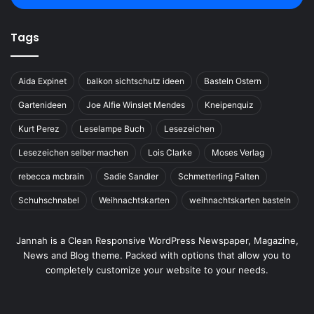
Tags
Aida Expinet
balkon sichtschutz ideen
Basteln Ostern
Gartenideen
Joe Alfie Winslet Mendes
Kneipenquiz
Kurt Perez
Leselampe Buch
Lesezeichen
Lesezeichen selber machen
Lois Clarke
Moses Verlag
rebecca mcbrain
Sadie Sandler
Schmetterling Falten
Schuhschnabel
Weihnachtskarten
weihnachtskarten basteln
Jannah is a Clean Responsive WordPress Newspaper, Magazine,
News and Blog theme. Packed with options that allow you to
completely customize your website to your needs.