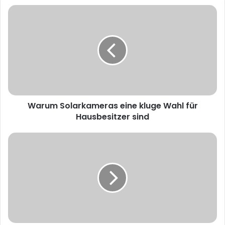
s
i
t
e
Warum Solarkameras eine kluge Wahl für
Hausbesitzer sind