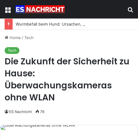
Menu
S
fo
Wurmbefall beim Hund: Ursachen, Symptome und was jetzt zu tun ist
Home
/
Tech
Tech
Die Zukunft der Sicherheit zu
Hause:
Überwachungskameras
ohne WLAN
ES Nachricht
76