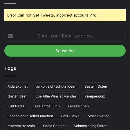
Error Can not Get Tweets, Incorrect account info.
Enter
your
Email
address
Tags
Aida Expinet
balkon sichtschutz ideen
Basteln Ostern
Gartenideen
Joe Alfie Winslet Mendes
Kneipenquiz
Kurt Perez
Leselampe Buch
Lesezeichen
Lesezeichen selber machen
Lois Clarke
Moses Verlag
rebecca mcbrain
Sadie Sandler
Schmetterling Falten